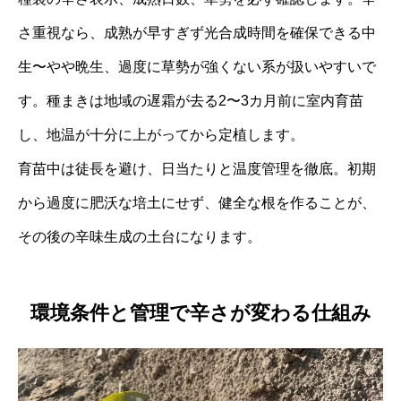
さ重視なら、成熟が早すぎず光合成時間を確保できる中
生〜やや晩生、過度に草勢が強くない系が扱いやすいで
す。種まきは地域の遅霜が去る2〜3カ月前に室内育苗
し、地温が十分に上がってから定植します。
育苗中は徒長を避け、日当たりと温度管理を徹底。初期
から過度に肥沃な培土にせず、健全な根を作ることが、
その後の辛味生成の土台になります。
環境条件と管理で辛さが変わる仕組み