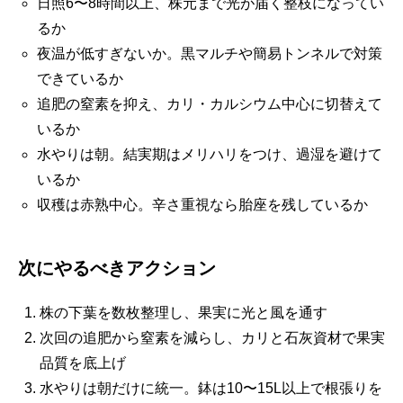
日照6〜8時間以上、株元まで光が届く整枝になってい
るか
夜温が低すぎないか。黒マルチや簡易トンネルで対策
できているか
追肥の窒素を抑え、カリ・カルシウム中心に切替えて
いるか
水やりは朝。結実期はメリハリをつけ、過湿を避けて
いるか
収穫は赤熟中心。辛さ重視なら胎座を残しているか
次にやるべきアクション
株の下葉を数枚整理し、果実に光と風を通す
次回の追肥から窒素を減らし、カリと石灰資材で果実
品質を底上げ
水やりは朝だけに統一。鉢は10〜15L以上で根張りを