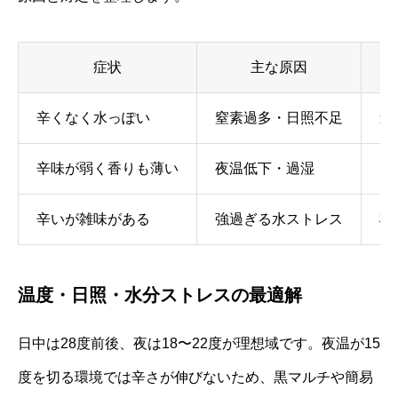
症状
主な原因
辛くなく水っぽい
窒素過多・日照不足
追
辛味が弱く香りも薄い
夜温低下・過湿
マ
辛いが雑味がある
強過ぎる水ストレス
極
温度・日照・水分ストレスの最適解
日中は28度前後、夜は18〜22度が理想域です。夜温が15
度を切る環境では辛さが伸びないため、黒マルチや簡易