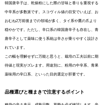
韓国唐辛子は、乾燥粉にした際の甘味と香りを重視する
中辛系が多数派です。スコヴィル値の目安でいえば、お
おむね2万前後までの領域が多く、タイ系や鷹の爪より
穏やかです。ただし、辛口系の韓国唐辛子も存在し、青
唐辛子として薬味に使う系統は辛さが乗りやすく設計さ
れています。
この幅を理解せずに万能と思うと、栽培の工夫以前に期
待値と現実がズレます。用途別に、粉用の中辛系、青果
薬味用の辛口系、といった目的選定が肝要です。
品種選びと種まきで注意するポイント
種袋の辛さ表示、成熟日数、草勢を必ず確認します。辛