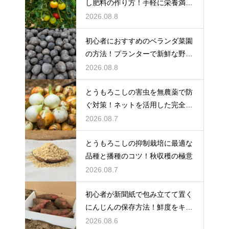
し肥料の作り方！手軽に栄養満点
の肥料を
2026.08.8
初心者におすすめのベランダ菜園
の方法！プランターで新鮮な野菜
を大収穫
2026.08.8
とうもろこしの害虫を無農薬で防
ぐ対策！ネットを活用した完全防
御
2026.08.7
とうもろこしの抑制栽培に最適な
品種と播種のコツ！秋収穫の極意
2026.08.7
初心者が新聞紙で包み立てて置く
にんじんの保存方法！鮮度をキー
プする
2026.08.6