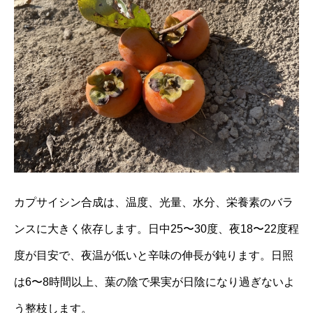
カプサイシン合成は、温度、光量、水分、栄養素のバラ
ンスに大きく依存します。日中25〜30度、夜18〜22度程
度が目安で、夜温が低いと辛味の伸長が鈍ります。日照
は6〜8時間以上、葉の陰で果実が日陰になり過ぎないよ
う整枝します。