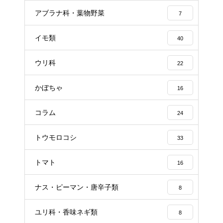
アブラナ科・葉物野菜
7
イモ類
40
ウリ科
22
かぼちゃ
16
コラム
24
トウモロコシ
33
トマト
16
ナス・ピーマン・唐辛子類
8
ユリ科・香味ネギ類
8