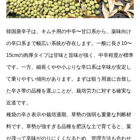
韓国唐辛子は、キムチ用の中辛〜甘口系から、薬味向け
の辛口系まで幅広い系統が存在します。一般に長さ10〜
15cmの肉厚タイプは甘味と旨味が強く、中辛程度が標準
です。一方、細長くやや小ぶりな辛口系は辛味が安定し
て乗りやすい傾向があります。まずは狙う用途に合致し
た辛さ帯の品種を選ぶことが、栽培労力に対する確実な
近道です。
種袋の辛さ表示や栽培適期、草勢の強弱も重要な判断材
料です。草勢が強すぎる品種を肥沃な土で育てると、葉
が茂って辛味がのりにくくなるため、管理方法も合わせ