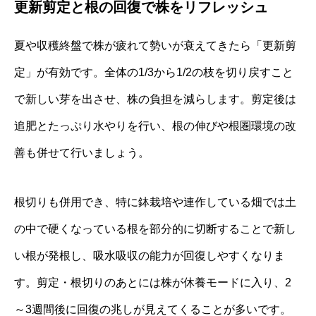
更新剪定と根の回復で株をリフレッシュ
夏や収穫終盤で株が疲れて勢いが衰えてきたら「更新剪
定」が有効です。全体の1/3から1/2の枝を切り戻すこと
で新しい芽を出させ、株の負担を減らします。剪定後は
追肥とたっぷり水やりを行い、根の伸びや根圏環境の改
善も併せて行いましょう。
根切りも併用でき、特に鉢栽培や連作している畑では土
の中で硬くなっている根を部分的に切断することで新し
い根が発根し、吸水吸収の能力が回復しやすくなりま
す。剪定・根切りのあとには株が休養モードに入り、2
～3週間後に回復の兆しが見えてくることが多いです。