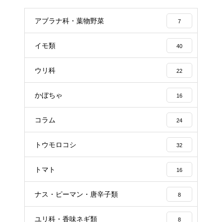
アブラナ科・葉物野菜
7
イモ類
40
ウリ科
22
かぼちゃ
16
コラム
24
トウモロコシ
32
トマト
16
ナス・ピーマン・唐辛子類
8
ユリ科・香味ネギ類
8