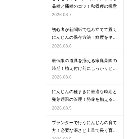
品種と播種のコツ！秋収穫の極意
2026.08.7
初心者が新聞紙で包み立てて置く
にんじんの保存方法！鮮度をキー
プする
2026.08.6
最低限の道具を揃える家庭菜園の
時期！植え付け前にしっかりと準
備をする
2026.08.6
にんじんの種まきに最適な時期と
発芽適温の管理！発芽を揃えるコ
ツ
2026.08.5
プランターで行うにんじんの育て
方！必要な深さと土量で長く育て
る
2026.08.5