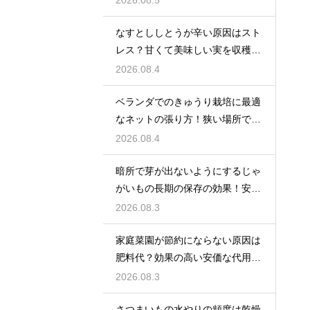
なすとししとうが辛い原因はスト
レス？甘くて美味しい実を収穫す
る
2026.08.4
ベランダでのきゅうり栽培に最適
なネットの張り方！狭い場所でも
大収穫
2026.08.4
暗所で芽が出ないようにするじゃ
がいもの長期の保存の効果！安全
に食べ切る
2026.08.3
家庭菜園が節約にならない原因は
肥料代？効果の高い安価な代用品
を活用する
2026.08.3
さつまいもの水やりの頻度は乾燥