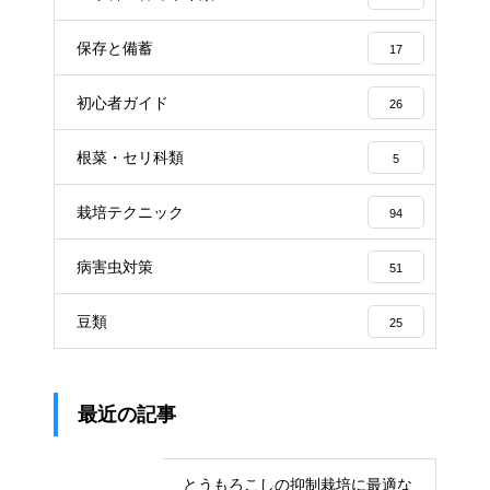
保存と備蓄
17
初心者ガイド
26
根菜・セリ科類
5
栽培テクニック
94
病害虫対策
51
豆類
25
最近の記事
とうもろこしの抑制栽培に最適な