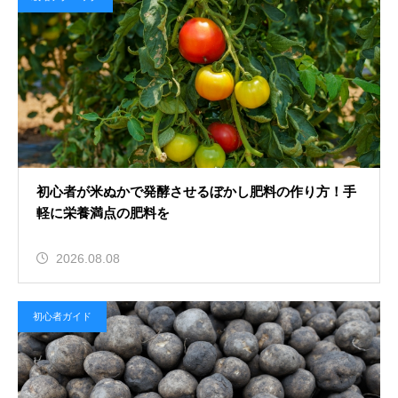
2026.08.07
とうもろこしの害虫を無農薬で防ぐ
対策！ネットを活用した完全防御
トウモロコシ
初心者が米ぬかで発酵させるぼかし肥料の作り方！手
軽に栄養満点の肥料を
2026.08.07
2026.08.08
とうもろこしの抑制栽培に最適な品
種と播種のコツ！秋収穫の極意
初心者ガイド
保存と備蓄