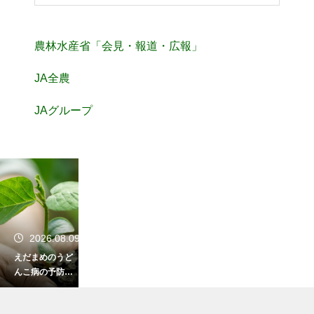
農林水産省「会見・報道・広報」
JA全農
JAグループ
2026.08.09
えだまめのうど
んこ病の予防と
対策！風通しを
良くして健康に