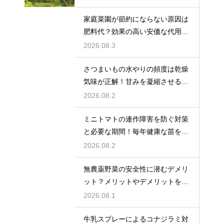
家庭菜園が節約にならない原因は
肥料代？効果の高い安価な代用品
を活用する
2026.08.3
さつまいもの水やりの頻度は乾燥
気味が正解！甘みを凝縮させる管
理法
2026.08.2
ミニトマトの連作障害を防ぐ対策
と必要な期間！毎年健康な苗を育
てる
2026.08.2
無農薬野菜の安全性に潜むデメリ
ット？メリットやデメリットを徹
底的に検証
2026.08.1
牛乳スプレーによるコナジラミ対