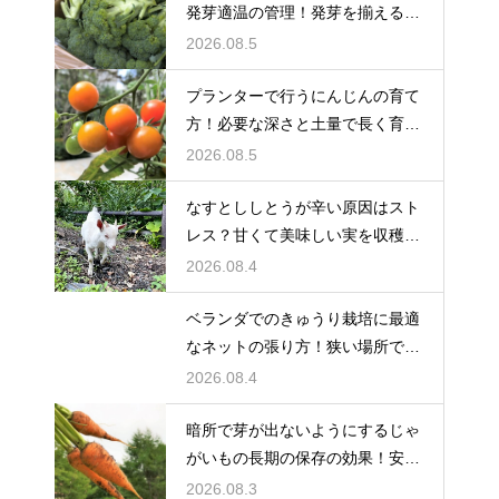
発芽適温の管理！発芽を揃えるコ
ツ
2026.08.5
プランターで行うにんじんの育て
方！必要な深さと土量で長く育て
る
2026.08.5
なすとししとうが辛い原因はスト
レス？甘くて美味しい実を収穫す
る
2026.08.4
ベランダでのきゅうり栽培に最適
なネットの張り方！狭い場所でも
大収穫
2026.08.4
暗所で芽が出ないようにするじゃ
がいもの長期の保存の効果！安全
に食べ切る
2026.08.3