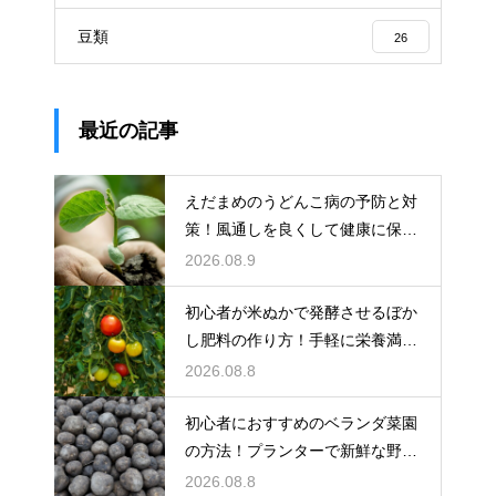
豆類
26
最近の記事
えだまめのうどんこ病の予防と対
策！風通しを良くして健康に保ち
収穫する
2026.08.9
初心者が米ぬかで発酵させるぼか
し肥料の作り方！手軽に栄養満点
の肥料を
2026.08.8
初心者におすすめのベランダ菜園
の方法！プランターで新鮮な野菜
を大収穫
2026.08.8