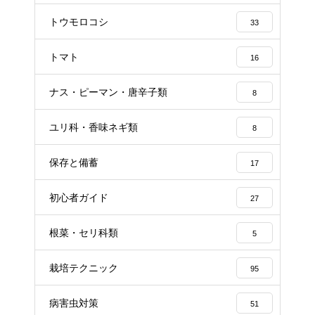
トウモロコシ
33
トマト
16
ナス・ピーマン・唐辛子類
8
ユリ科・香味ネギ類
8
保存と備蓄
17
初心者ガイド
27
根菜・セリ科類
5
栽培テクニック
95
病害虫対策
51