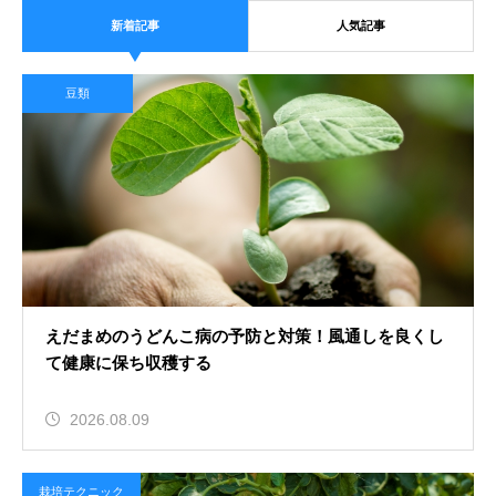
新着記事
人気記事
2026.08.08
初心者が米ぬかで発酵させるぼかし
豆類
肥料の作り方！手軽に栄養満点の肥
料を
初心者ガイド
2026.08.08
初心者におすすめのベランダ菜園の
えだまめのうどんこ病の予防と対策！風通しを良くし
方法！プランターで新鮮な野菜を大
て健康に保ち収穫する
収穫
トウモロコシ
2026.08.09
栽培テクニック