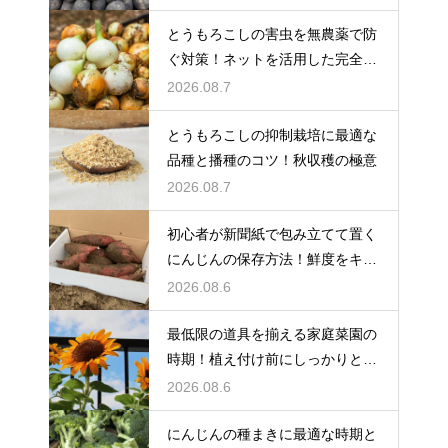
とうもろこしの害虫を無農薬で防
ぐ対策！ネットを活用した完全防
御
2026.08.7
とうもろこしの抑制栽培に最適な
品種と播種のコツ！秋収穫の極意
2026.08.7
初心者が新聞紙で包み立てて置く
にんじんの保存方法！鮮度をキー
プする
2026.08.6
最低限の道具を揃える家庭菜園の
時期！植え付け前にしっかりと準
備をする
2026.08.6
にんじんの種まきに最適な時期と