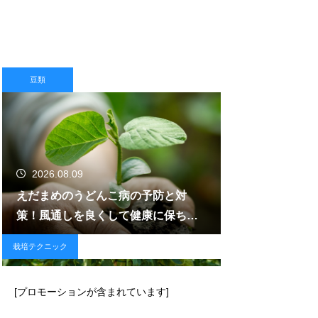
豆類
2026.08.09
えだまめのうどんこ病の予防と対
策！風通しを良くして健康に保ち収
穫する
栽培テクニック
[プロモーションが含まれています]