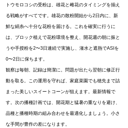
トウモロコシの受粉は、雄花と雌花のタイミングを揃え
る戦略がすべてです。雄花の散粉開始から2日内に、新
鮮な絹糸へ十分な花粉を届ける。これを確実に行うに
は、ブロック植えで花粉環境を整え、開花週の朝に振と
うや手授粉を2〜3日連続で実施し、潅水と遮熱でASIを
0〜2日に保ちます。
観察は毎朝、記録は簡潔に。問題が出たら翌朝に修正行
動を取る。この運用を守れば、家庭菜園でも穂先まで詰
まった美しいスイートコーンが狙えます。最新情報で
す。次の播種計画では、開花期と猛暑の重なりを避け、
品種と播種時期の組み合わせを最適化しましょう。小さ
な手間が豊作の差になります。