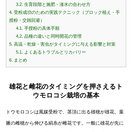
3.2.
生育段階と施肥・潅水の合わせ方
4.
受粉成功のための実践テクニック（ブロック植え・手
授粉・交雑回避）
4.1.
手授粉の具体手順
4.2.
品種の違いと同時開花の管理
5.
高温・乾燥・害虫がタイミングに与える影響と対策
5.1.
よくあるトラブルとリカバリー
6.
まとめ
雄花と雌花のタイミングを押さえるト
ウモロコシ栽培の基本
トウモロコシは風媒受粉で、茎頂に出る雄穂が雄花、葉
腋の雌穂から伸びる絹糸が雌花です。一般に雄花が先に