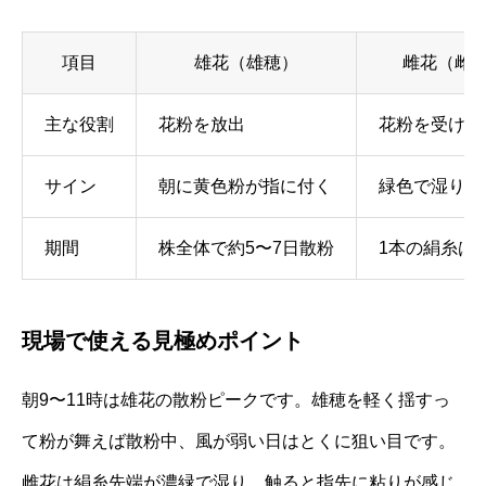
項目
雄花（雄穂）
雌花（雌
主な役割
花粉を放出
花粉を受け取
サイン
朝に黄色粉が指に付く
緑色で湿り、
期間
株全体で約5〜7日散粉
1本の絹糸は
現場で使える見極めポイント
朝9〜11時は雄花の散粉ピークです。雄穂を軽く揺すっ
て粉が舞えば散粉中、風が弱い日はとくに狙い目です。
雌花は絹糸先端が濃緑で湿り、触ると指先に粘りが感じ