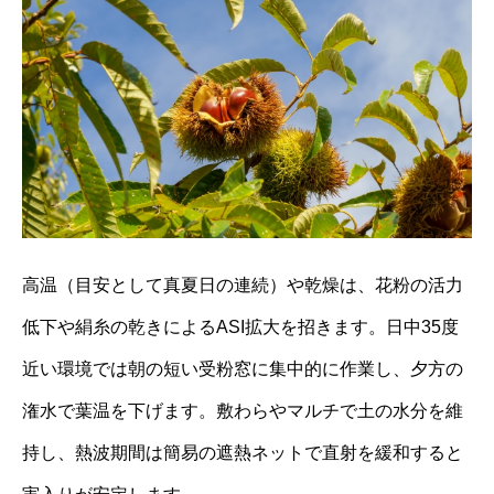
高温（目安として真夏日の連続）や乾燥は、花粉の活力
低下や絹糸の乾きによるASI拡大を招きます。日中35度
近い環境では朝の短い受粉窓に集中的に作業し、夕方の
潅水で葉温を下げます。敷わらやマルチで土の水分を維
持し、熱波期間は簡易の遮熱ネットで直射を緩和すると