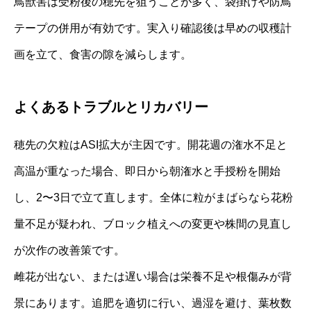
鳥獣害は受粉後の穂先を狙うことが多く、袋掛けや防鳥
テープの併用が有効です。実入り確認後は早めの収穫計
画を立て、食害の隙を減らします。
よくあるトラブルとリカバリー
穂先の欠粒はASI拡大が主因です。開花週の潅水不足と
高温が重なった場合、即日から朝潅水と手授粉を開始
し、2〜3日で立て直します。全体に粒がまばらなら花粉
量不足が疑われ、ブロック植えへの変更や株間の見直し
が次作の改善策です。
雌花が出ない、または遅い場合は栄養不足や根傷みが背
景にあります。追肥を適切に行い、過湿を避け、葉枚数