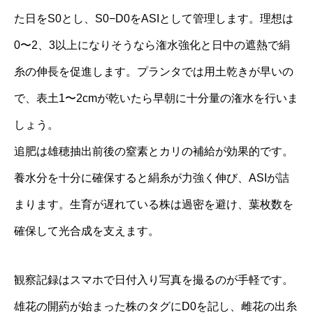
た日をS0とし、S0−D0をASIとして管理します。理想は
0〜2、3以上になりそうなら潅水強化と日中の遮熱で絹
糸の伸長を促進します。プランタでは用土乾きが早いの
で、表土1〜2cmが乾いたら早朝に十分量の潅水を行いま
しょう。
追肥は雄穂抽出前後の窒素とカリの補給が効果的です。
養水分を十分に確保すると絹糸が力強く伸び、ASIが詰
まります。生育が遅れている株は過密を避け、葉枚数を
確保して光合成を支えます。
観察記録はスマホで日付入り写真を撮るのが手軽です。
雄花の開葯が始まった株のタグにD0を記し、雌花の出糸