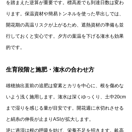
を踏まえた逆算が重要です。標高差でも到達日数は変わ
ります。保温資材や簡易トンネルを使った早出しでは、
開花期の高温リスクが上がるため、遮熱資材の準備も並
行しておくと安心です。夕方の葉温を下げる潅水も効果
的です。
生育段階と施肥・潅水の合わせ方
雄穂抽出直前の追肥は窒素とカリを中心に、根を傷めな
いよう浅く施用します。潅水は深くゆっくり、土中20cm
まで湿りを感じる量が目安です。開花週に水切れさせる
と絹糸の伸長が止まりASIが拡大します。
逆に過湿は根の呼吸を妨げ、栄養不足を招きます。畝高