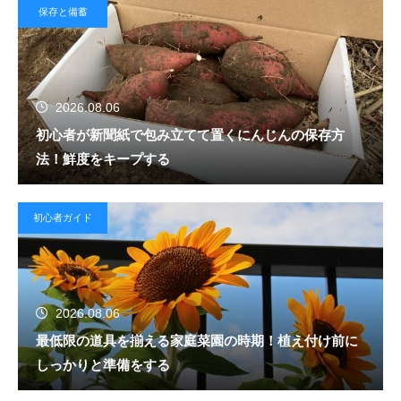
保存と備蓄
2026.08.06
初心者が新聞紙で包み立てて置くにんじんの保存方
法！鮮度をキープする
初心者ガイド
2026.08.06
最低限の道具を揃える家庭菜園の時期！植え付け前に
しっかりと準備をする