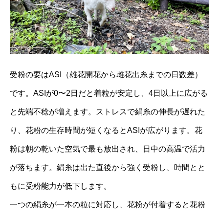
受粉の要はASI（雄花開花から雌花出糸までの日数差）
です。ASIが0〜2日だと着粒が安定し、4日以上に広がる
と先端不稔が増えます。ストレスで絹糸の伸長が遅れた
り、花粉の生存時間が短くなるとASIが広がります。花
粉は朝の乾いた空気で最も放出され、日中の高温で活力
が落ちます。絹糸は出た直後から強く受粉し、時間とと
もに受粉能力が低下します。
一つの絹糸が一本の粒に対応し、花粉が付着すると花粉