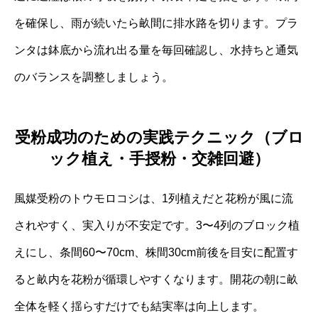
を確保し、雨が続いたら畝間に排水路を切ります。プラ
ンタは鉢底から流れ出る量を毎回確認し、水持ちと通気
のバランスを調整しましょう。
受粉成功のための実践テクニック（ブロ
ック植え・手授粉・交雑回避）
風媒受粉のトウモロコシは、1列植えだと花粉が風に流
されやすく、実入りが不安定です。3〜4列のブロック植
えにし、条間60〜70cm、株間30cm前後を目安に配置す
ると畝内を花粉が循環しやすくなります。開花の朝に畝
全体を軽く揺らすだけでも結実率は向上します。