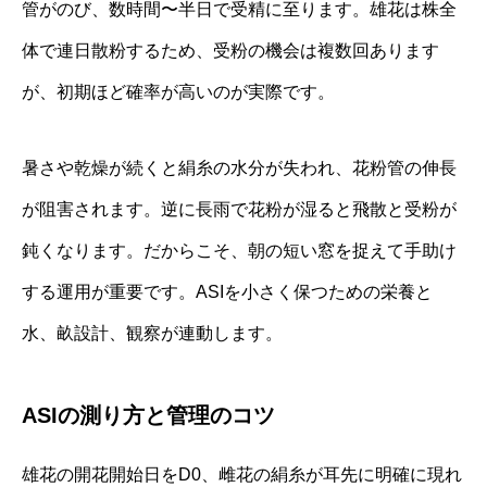
管がのび、数時間〜半日で受精に至ります。雄花は株全
体で連日散粉するため、受粉の機会は複数回あります
が、初期ほど確率が高いのが実際です。
暑さや乾燥が続くと絹糸の水分が失われ、花粉管の伸長
が阻害されます。逆に長雨で花粉が湿ると飛散と受粉が
鈍くなります。だからこそ、朝の短い窓を捉えて手助け
する運用が重要です。ASIを小さく保つための栄養と
水、畝設計、観察が連動します。
ASIの測り方と管理のコツ
雄花の開花開始日をD0、雌花の絹糸が耳先に明確に現れ