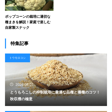
ポップコーンの栽培に適切な
種まきを解説！家庭で楽しむ
自家製スナック
特集記事
トウモロコシ
2026.08.07
とうもろこしの抑制栽培に最適な品種と播種のコツ！
秋収穫の極意