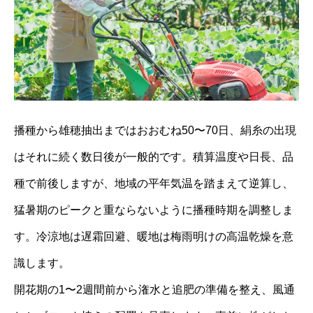
播種から雄穂抽出まではおおむね50〜70日、絹糸の出現
はそれに続く数日後が一般的です。積算温度や日長、品
種で前後しますが、地域の平年気温を踏まえて逆算し、
猛暑期のピークと重ならないように播種時期を調整しま
す。冷涼地は遅霜回避、暖地は梅雨明けの高温乾燥を意
識します。
開花期の1〜2週間前から潅水と追肥の準備を整え、風通