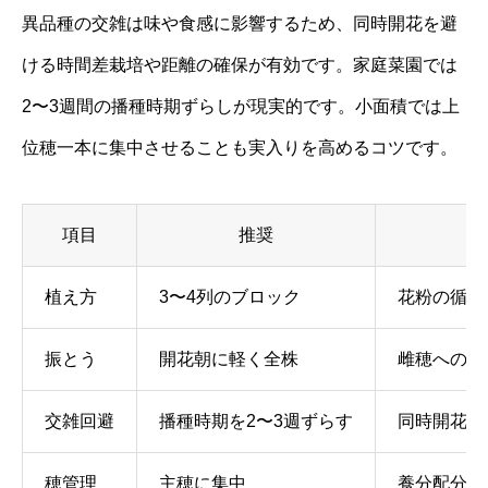
異品種の交雑は味や食感に影響するため、同時開花を避
ける時間差栽培や距離の確保が有効です。家庭菜園では
2〜3週間の播種時期ずらしが現実的です。小面積では上
位穂一本に集中させることも実入りを高めるコツです。
項目
推奨
ね
植え方
3〜4列のブロック
花粉の循環
振とう
開花朝に軽く全株
雌穂への花
交雑回避
播種時期を2〜3週ずらす
同時開花を
穂管理
主穂に集中
養分配分と