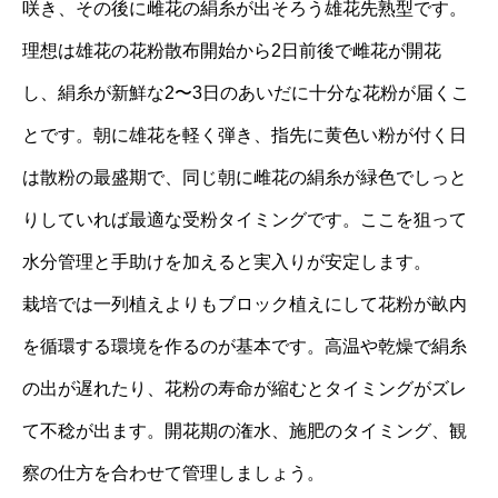
咲き、その後に雌花の絹糸が出そろう雄花先熟型です。
理想は雄花の花粉散布開始から2日前後で雌花が開花
し、絹糸が新鮮な2〜3日のあいだに十分な花粉が届くこ
とです。朝に雄花を軽く弾き、指先に黄色い粉が付く日
は散粉の最盛期で、同じ朝に雌花の絹糸が緑色でしっと
りしていれば最適な受粉タイミングです。ここを狙って
水分管理と手助けを加えると実入りが安定します。
栽培では一列植えよりもブロック植えにして花粉が畝内
を循環する環境を作るのが基本です。高温や乾燥で絹糸
の出が遅れたり、花粉の寿命が縮むとタイミングがズレ
て不稔が出ます。開花期の潅水、施肥のタイミング、観
察の仕方を合わせて管理しましょう。