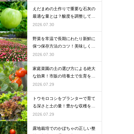
えだまめの土作りで重要な石灰の
最適な量とは？酸度を調整して生
育を促す
2026.07.30
野菜を常温で長期にわたり新鮮に
保つ保存方法のコツ！美味しく食
べ切る
2026.07.30
家庭菜園の土の選び方による絶大
な効果！市販の培養土で生育を劇
的に改善
2026.07.29
トウモロコシをプランターで育て
る深さと土の量！豊かな収穫を目
指す
2026.07.29
露地栽培でのかぼちゃの正しい整