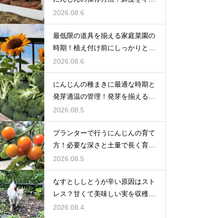
プする
2026.08.6
最低限の道具を揃える家庭菜園の
時期！植え付け前にしっかりと準
備をする
2026.08.6
にんじんの種まきに最適な時期と
発芽適温の管理！発芽を揃えるコ
ツ
2026.08.5
プランターで行うにんじんの育て
方！必要な深さと土量で長く育て
る
2026.08.5
なすとししとうが辛い原因はスト
レス？甘くて美味しい実を収穫す
る
2026.08.4