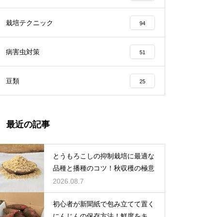
栽培テクニック
94
病害虫対策
51
豆類
25
最近の記事
とうもろこしの抑制栽培に最適な
品種と播種のコツ！秋収穫の極意
2026.08.7
初心者が新聞紙で包み立てて置く
にんじんの保存方法！鮮度をキー