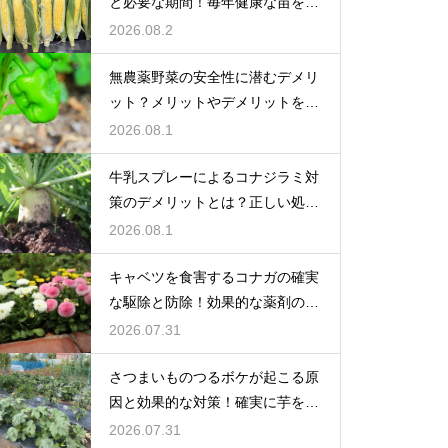
と必要な期間！毎年健康な苗を育
てる
2026.08.2
無農薬野菜の安全性に潜むデメリ
ット？メリットやデメリットを徹
底的に検証
2026.08.1
牛乳スプレーによるコナジラミ対
策のデメリットとは？正しい処理
で防ぐ
2026.08.1
キャベツを食害するコナガの確実
な駆除と防除！効果的な薬剤の選
び方
2026.07.31
さつまいものつるボケが起こる原
因と効果的な対策！確実に芋を肥
大化
2026.07.31