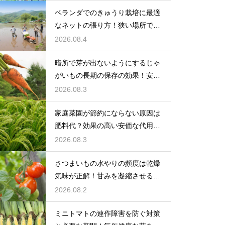
ベランダでのきゅうり栽培に最適
なネットの張り方！狭い場所でも
大収穫
2026.08.4
暗所で芽が出ないようにするじゃ
がいもの長期の保存の効果！安全
に食べ切る
2026.08.3
家庭菜園が節約にならない原因は
肥料代？効果の高い安価な代用品
を活用する
2026.08.3
さつまいもの水やりの頻度は乾燥
気味が正解！甘みを凝縮させる管
理法
2026.08.2
ミニトマトの連作障害を防ぐ対策