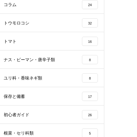
コラム
24
トウモロコシ
32
トマト
16
ナス・ピーマン・唐辛子類
8
ユリ科・香味ネギ類
8
保存と備蓄
17
初心者ガイド
26
根菜・セリ科類
5