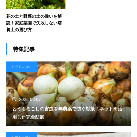
花の土と野菜の土の違いを解
説！家庭菜園で失敗しない培
養土の選び方
特集記事
トウモロコシ
2026.08.07
とうもろこしの害虫を無農薬で防ぐ対策！ネットを活
用した完全防御
トウモロコシ