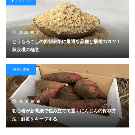
2026.08.07
とうもろこしの抑制栽培に最適な品種と播種のコツ！
秋収穫の極意
保存と備蓄
2026.08.06
初心者が新聞紙で包み立てて置くにんじんの保存方
法！鮮度をキープする