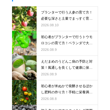
プランターで行う人参の育て方！
必要な深さと土量でまっすぐ育て
る
2026.08.10
初心者がプランターで行うトウモ
ロコシの育て方！ベランダで大豊
作
2026.08.9
えだまめのうどんこ病の予防と対
策！風通しを良くして健康に保ち
収穫する
2026.08.9
初心者が米ぬかで発酵させるぼか
し肥料の作り方！手軽に栄養満点
の肥料を
2026.08.8