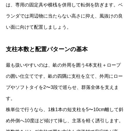
は、専用の固定具や横桟を併用して転倒を防ぎます。ベ
ランダでは周辺物に当たらない高さに抑え、風抜けの良
い面に向けて配置しましょう。
支柱本数と配置パターンの基本
最も扱いやすいのは、畝の外周を囲う4本支柱＋ロープ
の囲い仕立てです。畝の四隅に支柱を立て、外周にロー
プやソフトタイを2〜3段で巡らせ、群落全体を支えま
す。
株単位で行うなら、1株1本の短支柱を5〜10cm離して斜
め外側へ10度ほど傾けて挿し、主茎を軽く誘引します。