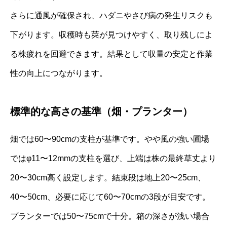
さらに通風が確保され、ハダニやさび病の発生リスクも
下がります。収穫時も莢が見つけやすく、取り残しによ
る株疲れを回避できます。結果として収量の安定と作業
性の向上につながります。
標準的な高さの基準（畑・プランター）
畑では60〜90cmの支柱が基準です。やや風の強い圃場
ではφ11〜12mmの支柱を選び、上端は株の最終草丈より
20〜30cm高く設定します。結束段は地上20〜25cm、
40〜50cm、必要に応じて60〜70cmの3段が目安です。
プランターでは50〜75cmで十分。箱の深さが浅い場合