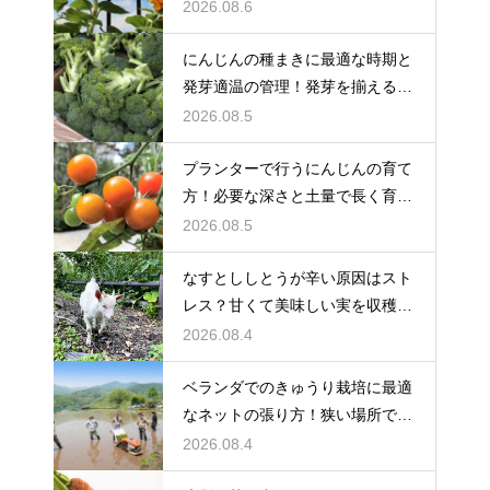
備をする
2026.08.6
にんじんの種まきに最適な時期と
発芽適温の管理！発芽を揃えるコ
ツ
2026.08.5
プランターで行うにんじんの育て
方！必要な深さと土量で長く育て
る
2026.08.5
なすとししとうが辛い原因はスト
レス？甘くて美味しい実を収穫す
る
2026.08.4
ベランダでのきゅうり栽培に最適
なネットの張り方！狭い場所でも
大収穫
2026.08.4