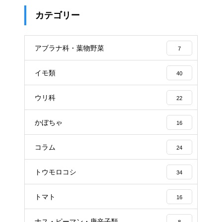
カテゴリー
アブラナ科・葉物野菜
7
イモ類
40
ウリ科
22
かぼちゃ
16
コラム
24
トウモロコシ
34
トマト
16
ナス・ピーマン・唐辛子類
8