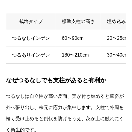
栽培タイプ
標準支柱の高さ
埋め込み深
つるなしインゲン
60〜90cm
20〜25cm
つるありインゲン
180〜210cm
30〜40cm
なぜつるなしでも支柱があると有利か
つるなしは自立性が高い反面、実が付き始めると草姿が
外へ張り出し、株元に応力が集中します。支柱で外周を
軽く受け止めると倒伏を防げるうえ、莢が土に触れにく
く衛生的です。