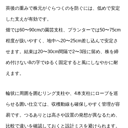
莢後の重みで株元がぐらつくのを防ぐには、低めで安定
した支えが有効です。
畑では60〜90cmの園芸支柱、プランターでは50〜75cm
程度が扱いやすく、地中へ20〜25cm差し込んで安定さ
せます。結束は20〜30cm間隔で2〜3段に留め、株を締
め付けない8の字でゆるく固定すると風にしなやかに耐
えます。
輪状に周囲を囲むリング支柱や、4本支柱にロープを巡
らせる囲い仕立ては、収穫動線も確保しやすく管理が容
易です。つるありとは高さや設置の発想が異なるため、
比較で違いを確認しておくと設計ミスを避けられます。