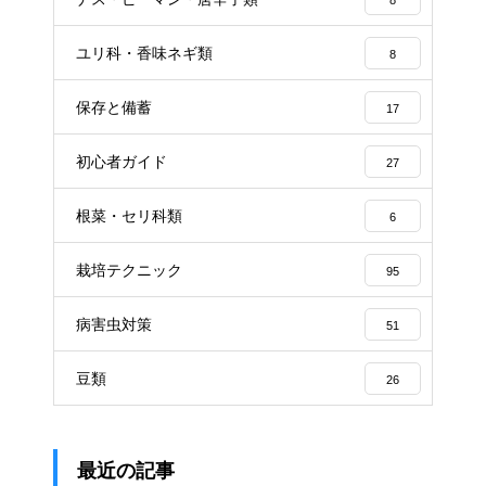
ユリ科・香味ネギ類
8
保存と備蓄
17
初心者ガイド
27
根菜・セリ科類
6
栽培テクニック
95
病害虫対策
51
豆類
26
最近の記事