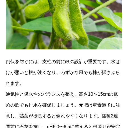
倒伏を防ぐには、支柱の前に畝の設計が重要です。水は
けが悪いと根が浅くなり、わずかな風でも株が揺さぶら
れます。
通気性と保水性のバランスを整え、高さ10〜15cmの低
めの畝でも排水を確保しましょう。元肥は窒素過多に注
意し、茎葉が徒長すると倒れやすくなります。播種2週
間前に石灰を施し、pH6.0〜6.5に整えると根張りが安定