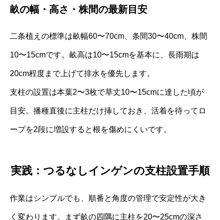
畝の幅・高さ・株間の最新目安
二条植えの標準は畝幅60〜70cm、条間30〜40cm、株間
10〜15cmです。畝高は10〜15cmを基本に、長雨期は
20cm程度まで上げて排水を優先します。
支柱の設置は本葉2〜3枚で草丈10〜15cmに達した頃が
目安。播種直後に主柱だけ挿しておき、活着を待ってロ
ープを2段に増設すると根を傷めにくいです。
実践：つるなしインゲンの支柱設置手順
作業はシンプルでも、順番と角度の管理で安定性が大き
く変わります。まず畝の四隅に主柱を20〜25cmの深さ