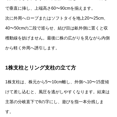
で垂直に挿し、上端高さ60〜90cmを揃えます。
次に外周へロープまたはソフトタイを地上20〜25cm、
40〜50cmの二段で巡らせ、結び目は畝外側に置くと収
穫動線を妨げません。最後に株の広がりを見ながら内側
から軽く外周へ誘引します。
1株支柱とリング支柱の立て方
1株支柱は、株元から5〜10cm離し、外側へ10〜15度傾
けて差し込むと、風圧を逃がしやすくなります。結束は
主茎の分岐直下で8の字にし、遊びを指一本分残しま
す。