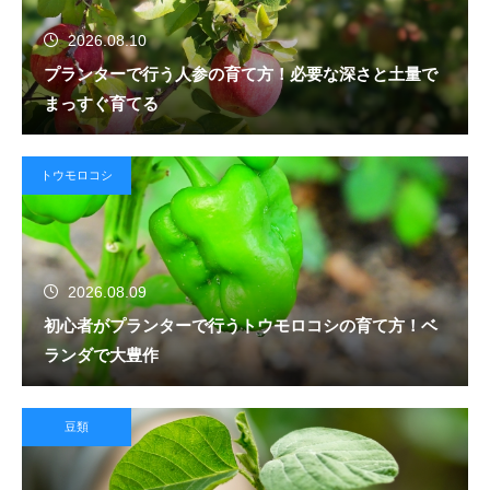
2026.08.10
プランターで行う人参の育て方！必要な深さと土量で
まっすぐ育てる
トウモロコシ
2026.08.09
初心者がプランターで行うトウモロコシの育て方！ベ
ランダで大豊作
豆類