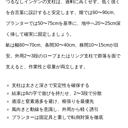
つるなしインゲンの支柱は、過剰に高くせず、低く強く
を合言葉に設計すると安定します。畑では60〜90cm、
プランターでは50〜75cmを基準に、地中へ20〜25cm深
く挿して確実に固定しましょう。
畝は幅60〜70cm、条間30〜40cm、株間10〜15cmが目
安。外周2〜3段のロープまたはリング支柱で群落を面で
支えると、作業性と収量が両立します。
支柱は太さと深さで安定性を確保する
結束は8の字で遊びを持たせ、2〜3段で分散
過湿と窒素過多を避け、根張りを最優先
風向きと動線を意識し、外周から軽く誘引
プランターは固定具と重しで転倒対策を徹底