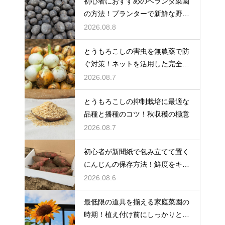
初心者におすすめのベランダ菜園
の方法！プランターで新鮮な野菜
を大収穫
2026.08.8
とうもろこしの害虫を無農薬で防
ぐ対策！ネットを活用した完全防
御
2026.08.7
とうもろこしの抑制栽培に最適な
品種と播種のコツ！秋収穫の極意
2026.08.7
初心者が新聞紙で包み立てて置く
にんじんの保存方法！鮮度をキー
プする
2026.08.6
最低限の道具を揃える家庭菜園の
時期！植え付け前にしっかりと準