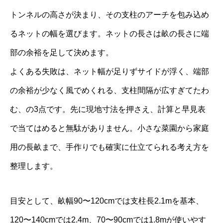
トンネルの高さが決まり、その支柱のアーチを包み込め
るネットの幅を選びます。ネットの長さは畝の長さに端
部の余裕を足して決めます。
よくある失敗は、ネット幅が足りずサイドが浮く、端部
の余裕が少なく風でめくれる、支柱間隔が広すぎてたわ
む、の3点です。先に現地寸法を押さえ、計算と早見表
で当てはめると無駄がありません。小さな菜園から家庭
用の長畝まで、手作りでも確実に仕立てられる考え方を
整理します。
目安として、畝幅90〜120cmでは支柱長2.1mを基本、
120〜140cmでは2.4m、70〜90cmでは1.8mが使いやす