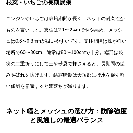
根菜・いちごの長期展張
ニンジンやいちごは栽培期間が長く、ネットの耐久性が
ものを言います。支柱は2.1〜2.4mでやや高め、メッシ
ュは0.6〜0.8mmが扱いやすいです。支柱間隔は風が強い
場所で60〜80cm、通常は80〜100cmで十分。端部は袋
状の二重折りにして土や砂袋で押さえると、長期間の緩
みや破れを防げます。結露時期は天頂部に撥水を促す軽
い傾斜を意識すると滴落ちが減ります。
ネット幅とメッシュの選び方：防除強度
と風通しの最適バランス