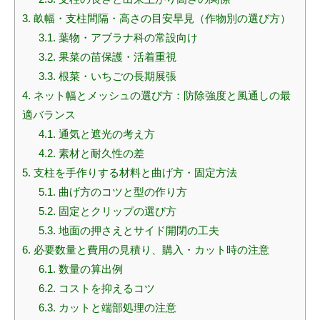
3.
畝幅・支柱間隔・高さの目安早見（作物別の選び方）
3.1.
葉物・アブラナ科の常設向け
3.2.
果菜の苗保護・活着重視
3.3.
根菜・いちごの長期展張
4.
ネット幅とメッシュの選び方：防除強度と風通しの最
適バランス
4.1.
通気と遮光の考え方
4.2.
素材と耐久性の差
5.
支柱を手作りする材料と曲げ方・固定方法
5.1.
曲げ方のコツと型の作り方
5.2.
固定とクリップの選び方
5.3.
地面の押さえとサイド開閉の工夫
6.
必要数量と費用の見積り、購入・カット時の注意
6.1.
数量の算出例
6.2.
コストを抑えるコツ
6.3.
カットと端部処理の注意