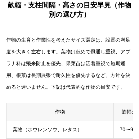
畝幅・支柱間隔・高さの目安早見（作物
別の選び方）
作物の生育と作業性を考えたサイズ選定は、設置の満足
度を大きく左右します。葉物は低めで風通し重視、アブ
ラナ科は飛来防止を優先、果菜苗は活着重視で短期運
用、根菜は長期展張で耐久性を優先するなど、方針を決
めると迷いません。下記は代表的な作物の目安です。
作物
畝幅の
葉物（ホウレンソウ、レタス）
70〜90