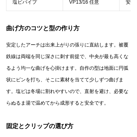
塩ビパイプ
VP13/16 任意
安価
曲げ方のコツと型の作り方
安定したアーチは出来上がりの張りに直結します。被覆
鉄線は両端を同じ深さに刺す前提で、中央が最も高くな
るよう均一な曲げを心掛けます。自作の型は地面に円弧
状にピンを打ち、そこに素材を当てて少しずつ曲げま
す。塩ビは冬場に割れやすいので、直射を避け、必要な
らぬるま湯で温めてから成形すると安全です。
固定とクリップの選び方