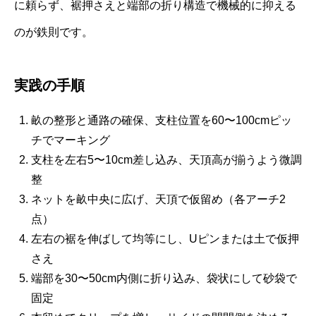
に頼らず、裾押さえと端部の折り構造で機械的に抑える
のが鉄則です。
実践の手順
畝の整形と通路の確保、支柱位置を60〜100cmピッ
チでマーキング
支柱を左右5〜10cm差し込み、天頂高が揃うよう微調
整
ネットを畝中央に広げ、天頂で仮留め（各アーチ2
点）
左右の裾を伸ばして均等にし、Uピンまたは土で仮押
さえ
端部を30〜50cm内側に折り込み、袋状にして砂袋で
固定