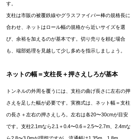
す。
支柱は市販の被覆鉄線やグラスファイバー棒の規格長に
合わせ、ネットはロール幅の規格から近いサイズを選
び、余裕を加えるのが基本です。切り売りを頼む場合
も、端部処理を見越して少し多めを指示しましょう。
ネットの幅＝支柱長＋押さえしろが基本
トンネルの外周を覆うには、支柱の曲げ長さに左右の押
さえを足した幅が必要です。実務式は、ネット幅＝支柱
の長さ＋左右の押さえしろ。左右は各20〜30cmが目安
です。支柱2.1mなら2.1＋0.4〜0.6＝2.5〜2.7m、2.4mな
ら2.8〜3.0mが理想ですが、流通幅は1.35m、1.8m、