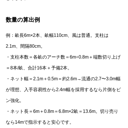
数量の算出例
例：畝長6m×2本、畝幅110cm、風は普通。支柱は
2.1m、間隔80cm。
・支柱本数＝各畝のアーチ数＝6m÷0.8m＋端数切り上げ
＝8本/畝、合計16本＋予備2本。
・ネット幅＝2.1m＋0.5m＝約2.6m→流通の2.7〜3.0m幅
が理想、入手容易性から2.4m幅を採用するなら片側をピ
ン強化。
・ネット長＝6m＋0.8m＝6.8m×2畝＝13.6m。切り売り
なら14mで指示すると安心です。