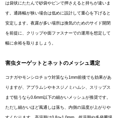
は袋状にたたんで砂袋やピンで押さえると持ちが違いま
す。通路幅が狭い場合は低めに設計して重心を下げると
安定します。夜露が多い場所は換気のためのサイド開閉
を前提に、クリップや面ファスナーでの運用を想定して
幅に余裕を取りましょう。
害虫ターゲットとネットのメッシュ選定
コナガやモンシロチョウ対策なら1mm前後でも効果があ
りますが、アブラムシやキスジノミハムシ、スリップス
まで狙うなら0.6mm以下の細かいメッシュが推奨です。
ただし細かいほど風通しは落ち、内側の温度が上がりや
すくなります。高温期は0.8〜1.0mm、低温期や多発圃場