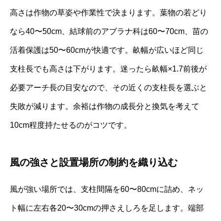
高さは作物の草姿や作業性で決まります。葉物の若どり
なら40〜50cm、結球前のアブラナ科は60〜70cm、苗の
活着保護は50〜60cmが快適です。畝幅が広いほど同じ
支柱長でも高さは下がります。迷ったら畝幅×1.7前後が
必要アーチ長の目安なので、その近くの支柱長を選ぶと
失敗が減ります。余裕は作物の成長分と換気を考えて
10cm程度持たせるのがコツです。
風の強さと設置場所の制約を織り込む
風が強い場所では、支柱間隔を60〜80cmに詰め、ネッ
ト幅に左右各20〜30cmの押さえしろを足します。端部