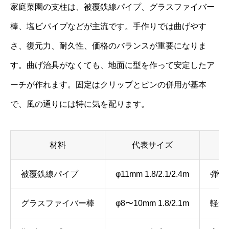
家庭菜園の支柱は、被覆鉄線パイプ、グラスファイバー
棒、塩ビパイプなどが主流です。手作りでは曲げやす
さ、復元力、耐久性、価格のバランスが重要になりま
す。曲げ治具がなくても、地面に型を作って安定したア
ーチが作れます。固定はクリップとピンの併用が基本
で、風の通りには特に気を配ります。
材料
代表サイズ
被覆鉄線パイプ
φ11mm 1.8/2.1/2.4m
弾性
グラスファイバー棒
φ8〜10mm 1.8/2.1m
軽量