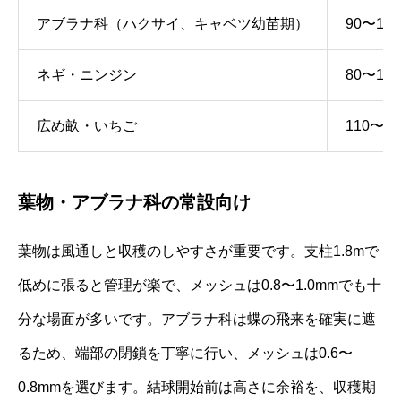
アブラナ科（ハクサイ、キャベツ幼苗期）
90〜120
ネギ・ニンジン
80〜100
広め畝・いちご
110〜13
葉物・アブラナ科の常設向け
葉物は風通しと収穫のしやすさが重要です。支柱1.8mで
低めに張ると管理が楽で、メッシュは0.8〜1.0mmでも十
分な場面が多いです。アブラナ科は蝶の飛来を確実に遮
るため、端部の閉鎖を丁寧に行い、メッシュは0.6〜
0.8mmを選びます。結球開始前は高さに余裕を、収穫期