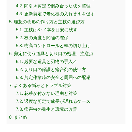
4.2.
間引き剪定で混み合った枝を整理
4.3.
更新剪定で老化枝の入れ替えを促す
5.
理想の樹形の作り方と主枝の選び方
5.1.
主枝は3～4本を目安に残す
5.2.
枝の角度と間隔の確保
5.3.
樹高コントロールと幹の切り上げ
6.
剪定に使う道具と切り口の処理、注意点
6.1.
必要な道具と刃物の手入れ
6.2.
切り口の保護と癒合剤の使い方
6.3.
剪定作業時の安全と周囲への配慮
7.
よくある悩みとトラブル対策
7.1.
花芽が付かない理由と対策
7.2.
過度な剪定で成長が遅れるケース
7.3.
病害虫の発生と環境の改善
8.
まとめ