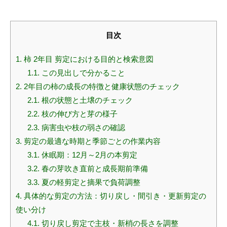
目次
1.
柿 2年目 剪定における目的と検索意図
1.1.
この見出しで分かること
2.
2年目の柿の成長の特徴と健康状態のチェック
2.1.
根の状態と土壌のチェック
2.2.
枝の伸び方と芽の様子
2.3.
病害虫や枝の弱さの確認
3.
剪定の最適な時期と季節ごとの作業内容
3.1.
休眠期：12月～2月の本剪定
3.2.
春の芽吹き直前と成長期前準備
3.3.
夏の軽剪定と摘果で負荷調整
4.
具体的な剪定の方法：切り戻し・間引き・更新剪定の
使い分け
4.1.
切り戻し剪定で主枝・新梢の長さを調整