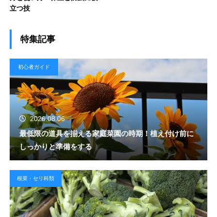
立つ技
特集記事
初心者ガイド
2026.08.06
最低限の道具を揃える家庭菜園の時期！植え付け前に
しっかりと準備をする
根菜・セリ科類