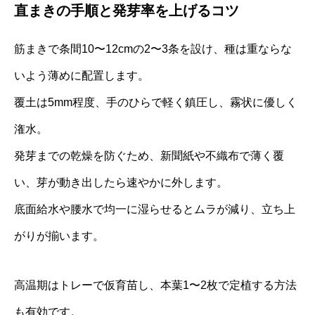
直まきの手順と発芽率を上げるコツ
筋まきで条間10〜12cmの2〜3条を設け、種は重ならな
いよう薄めに配置します。
覆土は5mm程度、手のひらで軽く鎮圧し、霧状に優しく
潅水。
発芽までの乾燥を防ぐため、新聞紙や不織布で薄く覆
い、芽が動き出したら速やかに外します。
底面給水や腰水で均一に湿らせるとムラが減り、立ち上
がりが揃います。
高温期はトレーで仮育苗し、本葉1〜2枚で定植する方法
も有効です。