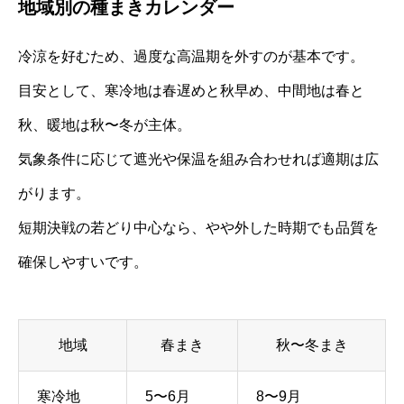
地域別の種まきカレンダー
冷涼を好むため、過度な高温期を外すのが基本です。
目安として、寒冷地は春遅めと秋早め、中間地は春と
秋、暖地は秋〜冬が主体。
気象条件に応じて遮光や保温を組み合わせれば適期は広
がります。
短期決戦の若どり中心なら、やや外した時期でも品質を
確保しやすいです。
地域
春まき
秋〜冬まき
寒冷地
5〜6月
8〜9月