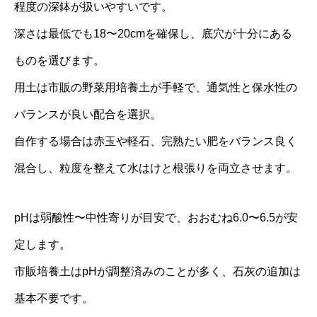
程度の深鉢が扱いやすいです。
深さは最低でも18〜20cmを確保し、底穴が十分にある
ものを選びます。
用土は市販の野菜用培養土が手軽で、通気性と保水性の
バランスが良い配合を選択。
自作する場合は赤玉や軽石、完熟たい肥をバランス良く
混合し、粒度を整えて水はけと根張りを両立させます。
pHは弱酸性〜中性寄りが目安で、おおむね6.0〜6.5が安
定します。
市販培養土はpHが調整済みのことが多く、石灰の追加は
基本不要です。