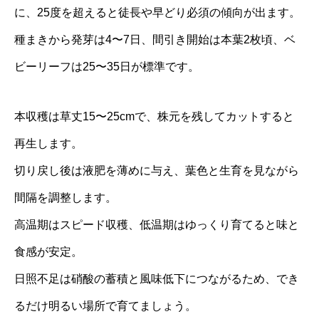
に、25度を超えると徒長や早どり必須の傾向が出ます。
種まきから発芽は4〜7日、間引き開始は本葉2枚頃、ベ
ビーリーフは25〜35日が標準です。
本収穫は草丈15〜25cmで、株元を残してカットすると
再生します。
切り戻し後は液肥を薄めに与え、葉色と生育を見ながら
間隔を調整します。
高温期はスピード収穫、低温期はゆっくり育てると味と
食感が安定。
日照不足は硝酸の蓄積と風味低下につながるため、でき
るだけ明るい場所で育てましょう。