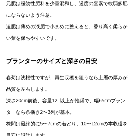
元肥は緩効性肥料を少量混和し、過度の窒素で軟弱多肥
にならないよう注意。
追肥は薄めの液肥で小まめに整えると、香り高く柔らか
い葉を保ちやすいです。
プランターのサイズと深さの目安
春菊は浅根性ですが、再生収穫を狙うなら土層の厚みが
品質を左右します。
深さ20cm前後、容量12L以上が推奨で、幅65cmプラン
ターなら条播き2〜3列が基本。
株間は最終的に5〜7cmの若どり、10〜12cmの本収穫を
目安に設計します。