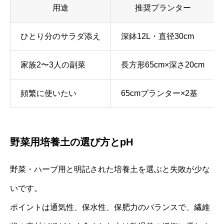
用途
推奨プランター
ひとり分のサラダ添え
深鉢12L・直径30cm
家族2〜3人の副菜
長方形65cm×深さ20cm
頻繁に使いたい
65cmプランター×2基
野菜用培養土の選び方とpH
野菜・ハーブ用と明記された培養土を選ぶと失敗が少な
いです。
ポイントは通気性、保水性、保肥力のバランスで、繊維