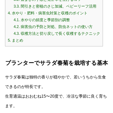
3.3.
間引きと密植のさじ加減、ベビーリーフ活用
4.
水やり・肥料・病害虫対策と収穫のポイント
4.1.
水やりの頻度と季節別の調整
4.2.
病害虫の予防と対処、防虫ネットの使い方
4.3.
収穫方法と切り戻しで長く収穫するテクニック
5.
まとめ
プランターでサラダ春菊を栽培する基本
サラダ春菊は独特の香りが穏やかで、若いうちから生食
できるのが特長です。
生育適温はおおむね15〜20度で、冷涼な季節に良く育ち
ます。