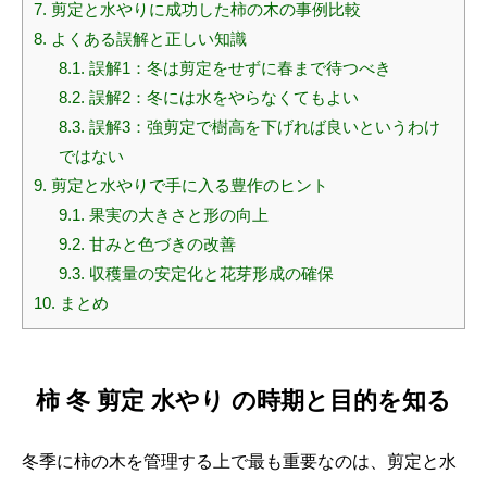
7.
剪定と水やりに成功した柿の木の事例比較
8.
よくある誤解と正しい知識
8.1.
誤解1：冬は剪定をせずに春まで待つべき
8.2.
誤解2：冬には水をやらなくてもよい
8.3.
誤解3：強剪定で樹高を下げれば良いというわけ
ではない
9.
剪定と水やりで手に入る豊作のヒント
9.1.
果実の大きさと形の向上
9.2.
甘みと色づきの改善
9.3.
収穫量の安定化と花芽形成の確保
10.
まとめ
柿 冬 剪定 水やり の時期と目的を知る
冬季に柿の木を管理する上で最も重要なのは、剪定と水