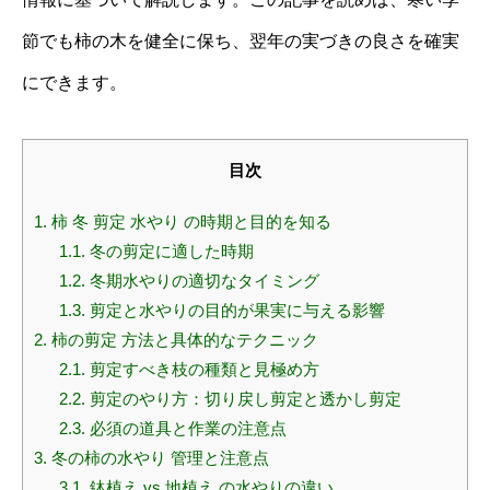
節でも柿の木を健全に保ち、翌年の実づきの良さを確実
にできます。
目次
1.
柿 冬 剪定 水やり の時期と目的を知る
1.1.
冬の剪定に適した時期
1.2.
冬期水やりの適切なタイミング
1.3.
剪定と水やりの目的が果実に与える影響
2.
柿の剪定 方法と具体的なテクニック
2.1.
剪定すべき枝の種類と見極め方
2.2.
剪定のやり方：切り戻し剪定と透かし剪定
2.3.
必須の道具と作業の注意点
3.
冬の柿の水やり 管理と注意点
3.1.
鉢植え vs 地植え の水やりの違い