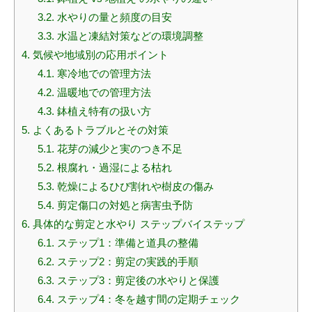
3.2.
水やりの量と頻度の目安
3.3.
水温と凍結対策などの環境調整
4.
気候や地域別の応用ポイント
4.1.
寒冷地での管理方法
4.2.
温暖地での管理方法
4.3.
鉢植え特有の扱い方
5.
よくあるトラブルとその対策
5.1.
花芽の減少と実のつき不足
5.2.
根腐れ・過湿による枯れ
5.3.
乾燥によるひび割れや樹皮の傷み
5.4.
剪定傷口の対処と病害虫予防
6.
具体的な剪定と水やり ステップバイステップ
6.1.
ステップ1：準備と道具の整備
6.2.
ステップ2：剪定の実践的手順
6.3.
ステップ3：剪定後の水やりと保護
6.4.
ステップ4：冬を越す間の定期チェック