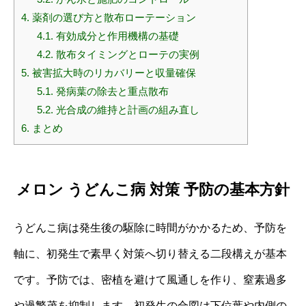
4.
薬剤の選び方と散布ローテーション
4.1.
有効成分と作用機構の基礎
4.2.
散布タイミングとローテの実例
5.
被害拡大時のリカバリーと収量確保
5.1.
発病葉の除去と重点散布
5.2.
光合成の維持と計画の組み直し
6.
まとめ
メロン うどんこ病 対策 予防の基本方針
うどんこ病は発生後の駆除に時間がかかるため、予防を
軸に、初発生で素早く対策へ切り替える二段構えが基本
です。予防では、密植を避けて風通しを作り、窒素過多
や過繁茂を抑制します。初発生の合図は下位葉や内側の