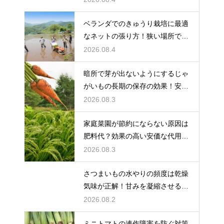
ベランダでのきゅうり栽培に最適
なネットの張り方！狭い場所でも
大収穫
2026.08.4
暗所で芽が出ないようにするじゃ
がいもの長期の保存の効果！安全
に食べ切る
2026.08.3
家庭菜園が節約にならない原因は
肥料代？効果の高い安価な代用品
を活用する
2026.08.3
さつまいもの水やりの頻度は乾燥
気味が正解！甘みを凝縮させる管
理法
2026.08.2
ミニトマトの連作障害を防ぐ対策