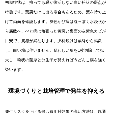
初期症状は、擦っても緑が復活しない白い粉状の斑点が
特徴です。葉裏だけに出る場合もあるため、葉を持ち上
げて両面を確認します。灰色かび病は湿っぽく水浸状か
ら腐敗へ、べと病は角張った黄斑と裏面の灰紫色カビが
目安で、質感が異なります。肥料焼けは葉縁から褐変
し、白い粉は伴いません。疑わしい葉を1枚切除して拡
大し、粉状の菌糸と分生子が見えればうどんこ病を強く
疑います。
環境づくりと栽培管理で発生を抑える
発生リスクを下げる最も費用対効果の高い方法は、風通