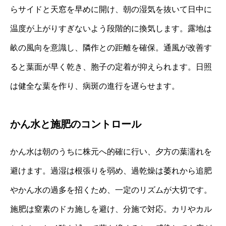
らサイドと天窓を早めに開け、朝の湿気を抜いて日中に
温度が上がりすぎないよう段階的に換気します。露地は
畝の風向を意識し、隣作との距離を確保。通風が改善す
ると葉面が早く乾き、胞子の定着が抑えられます。日照
は健全な葉を作り、病斑の進行を遅らせます。
かん水と施肥のコントロール
かん水は朝のうちに株元へ的確に行い、夕方の葉濡れを
避けます。過湿は根張りを弱め、過乾燥は萎れから追肥
やかん水の過多を招くため、一定のリズムが大切です。
施肥は窒素のドカ施しを避け、分施で対応。カリやカル