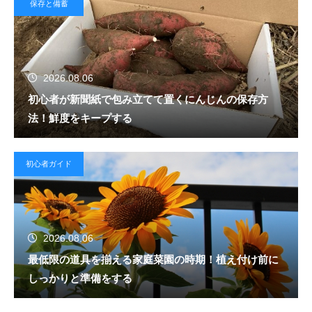
保存と備蓄
2026.08.06
初心者が新聞紙で包み立てて置くにんじんの保存方
法！鮮度をキープする
初心者ガイド
2026.08.06
最低限の道具を揃える家庭菜園の時期！植え付け前に
しっかりと準備をする