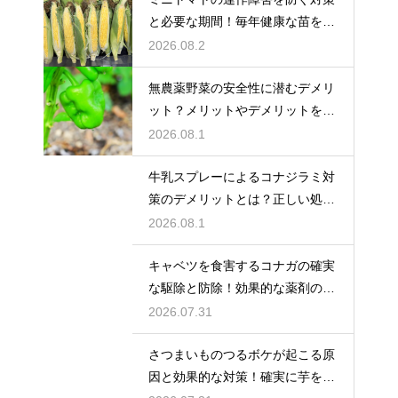
と必要な期間！毎年健康な苗を育
てる
2026.08.2
無農薬野菜の安全性に潜むデメリ
ット？メリットやデメリットを徹
底的に検証
2026.08.1
牛乳スプレーによるコナジラミ対
策のデメリットとは？正しい処理
で防ぐ
2026.08.1
キャベツを食害するコナガの確実
な駆除と防除！効果的な薬剤の選
び方
2026.07.31
さつまいものつるボケが起こる原
因と効果的な対策！確実に芋を肥