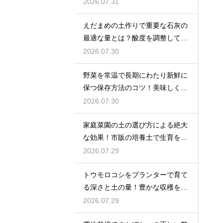
大化
2026.07.31
えだまめの土作りで重要な石灰の
最適な量とは？酸度を調整して生
育を促す
2026.07.30
野菜を常温で長期にわたり新鮮に
保つ保存方法のコツ！美味しく食
べ切る
2026.07.30
家庭菜園の土の選び方による絶大
な効果！市販の培養土で生育を劇
的に改善
2026.07.29
トウモロコシをプランターで育て
る深さと土の量！豊かな収穫を目
指す
2026.07.29