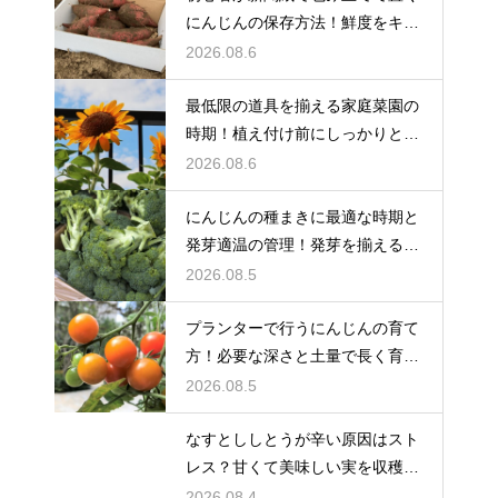
にんじんの保存方法！鮮度をキー
プする
2026.08.6
最低限の道具を揃える家庭菜園の
時期！植え付け前にしっかりと準
備をする
2026.08.6
にんじんの種まきに最適な時期と
発芽適温の管理！発芽を揃えるコ
ツ
2026.08.5
プランターで行うにんじんの育て
方！必要な深さと土量で長く育て
る
2026.08.5
なすとししとうが辛い原因はスト
レス？甘くて美味しい実を収穫す
る
2026.08.4