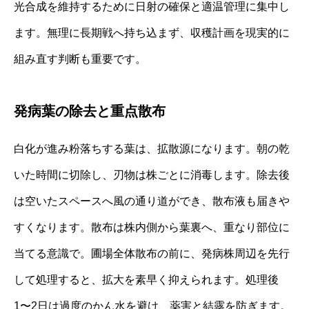
光合成を維持するために日射の確保と適温管理に集中し
ます。無理に長期戦へ持ち込まず、収穫計画を現実的に
組み直す判断も重要です。
発病葉の除去と重点散布
白化が進み粉落ちする葉は、拡散源になります。朝の乾
いた時間に切除し、刃物は株ごとに消毒します。除去後
は空いたスペースへ風の通り道ができ、散布液も届きや
すくなります。散布は株内側から葉裏へ、重なり部位に
当てる意識で。圃場全体散布の前に、発病株周辺を先行
して処理すると、拡大を素早く抑えられます。処理後
1〜2日は過度のかん水を避け、薬害と結露を防ぎます。