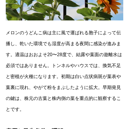
メロンのうどんこ病は主に風で運ばれる胞子によって伝
播し、乾いた環境でも湿度が高まる夜間に感染が進みま
す。適温はおおよそ20〜28度で、結露や葉面の遊離水は
必須ではありません。トンネルやハウスでは、換気不足
と密植が火種になります。初期は白い点状病斑が葉表や
葉裏に現れ、やがて粉をまぶしたように拡大。早期発見
の鍵は、株元の古葉と株内側の葉を重点的に観察するこ
とです。