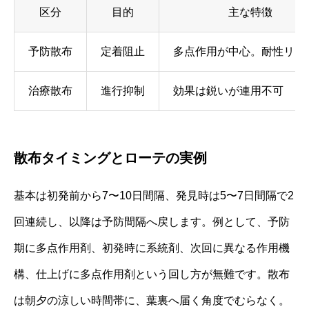
区分
目的
主な特徴
予防散布
定着阻止
多点作用が中心。耐性リス
治療散布
進行抑制
効果は鋭いが連用不可
散布タイミングとローテの実例
基本は初発前から7〜10日間隔、発見時は5〜7日間隔で2
回連続し、以降は予防間隔へ戻します。例として、予防
期に多点作用剤、初発時に系統剤、次回に異なる作用機
構、仕上げに多点作用剤という回し方が無難です。散布
は朝夕の涼しい時間帯に、葉裏へ届く角度でむらなく。