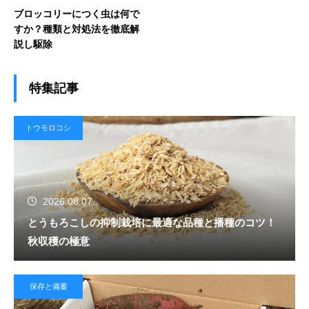
ブロッコリーにつく虫は何で
すか？種類と対処法を徹底解
説し駆除
特集記事
トウモロコシ
2026.08.07
とうもろこしの抑制栽培に最適な品種と播種のコツ！
秋収穫の極意
保存と備蓄