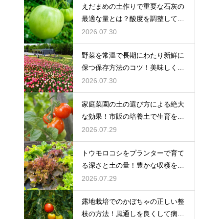
えだまめの土作りで重要な石灰の
最適な量とは？酸度を調整して生
育を促す
2026.07.30
野菜を常温で長期にわたり新鮮に
保つ保存方法のコツ！美味しく食
べ切る
2026.07.30
家庭菜園の土の選び方による絶大
な効果！市販の培養土で生育を劇
的に改善
2026.07.29
トウモロコシをプランターで育て
る深さと土の量！豊かな収穫を目
指す
2026.07.29
露地栽培でのかぼちゃの正しい整
枝の方法！風通しを良くして病気