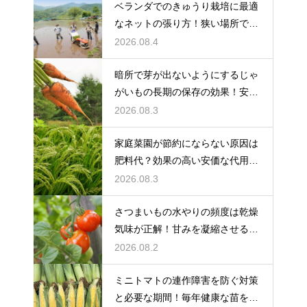
ベランダでのきゅうり栽培に最適
なネットの張り方！狭い場所でも
大収穫
2026.08.4
暗所で芽が出ないようにするじゃ
がいもの長期の保存の効果！安全
に食べ切る
2026.08.3
家庭菜園が節約にならない原因は
肥料代？効果の高い安価な代用品
を活用する
2026.08.3
さつまいもの水やりの頻度は乾燥
気味が正解！甘みを凝縮させる管
理法
2026.08.2
ミニトマトの連作障害を防ぐ対策
と必要な期間！毎年健康な苗を育