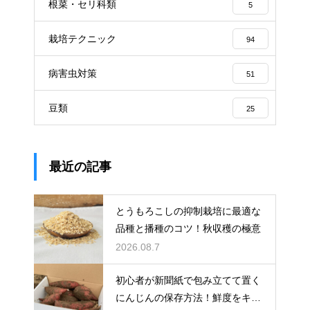
根菜・セリ科類
5
栽培テクニック
94
病害虫対策
51
豆類
25
最近の記事
とうもろこしの抑制栽培に最適な
品種と播種のコツ！秋収穫の極意
2026.08.7
初心者が新聞紙で包み立てて置く
にんじんの保存方法！鮮度をキー