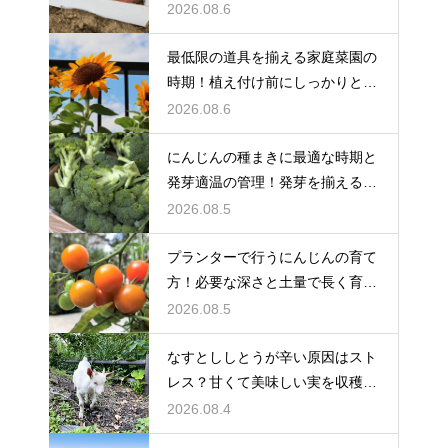
プする
2026.08.6
最低限の道具を揃える家庭菜園の
時期！植え付け前にしっかりと準
備をする
2026.08.6
にんじんの種まきに最適な時期と
発芽適温の管理！発芽を揃えるコ
ツ
2026.08.5
プランターで行うにんじんの育て
方！必要な深さと土量で長く育て
る
2026.08.5
なすとししとうが辛い原因はスト
レス？甘くて美味しい実を収穫す
る
2026.08.4