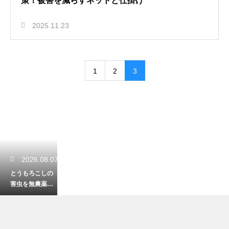
策！被害を減らすネットと仕掛け
2025.11.23
1
2
3
2026.08.07
とうもろこしの
害虫を無農薬で
防ぐ対策！ネッ
トを活用した完
全防御