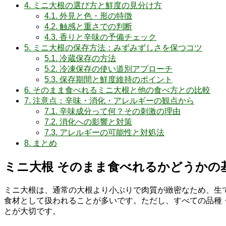
4.
ミニ大根の選び方と鮮度の見分け方
4.1.
外見と色・形の特徴
4.2.
触感と重さでの判断
4.3.
香りと辛味の予備チェック
5.
ミニ大根の保存方法：みずみずしさを保つコツ
5.1.
冷蔵保存の方法
5.2.
冷凍保存の使い道別アプローチ
5.3.
保存期間と鮮度維持のポイント
6.
そのまま食べれるミニ大根と他の食べ方との比較
7.
注意点：辛味・消化・アレルギーの観点から
7.1.
辛味成分って何？その刺激の理由
7.2.
消化への影響と対策
7.3.
アレルギーの可能性と対処法
8.
まとめ
ミニ大根 そのまま食べれるかどうかの
ミニ大根は、通常の大根より小ぶりで肉質が緻密なため、生
食材として扱われることが多いです。ただし、すべての品種
とが大切です。