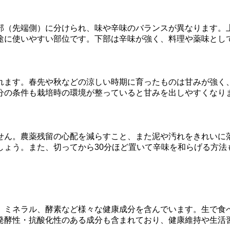
部（先端側）に分けられ、味や辛味のバランスが異なります。
途に使いやすい部位です。下部は辛味が強く、料理や薬味とし
れます。春先や秋などの涼しい時期に育ったものは甘みが強く
分の条件も栽培時の環境が整っていると甘みを出しやすくなり
せん。農薬残留の心配を減らすこと、また泥や汚れをきれいに
しょう。また、切ってから30分ほど置いて辛味を和らげる方法
、ミネラル、酵素など様々な健康成分を含んでいます。生で食
発酵性・抗酸化性のある成分も含まれており、健康維持や生活