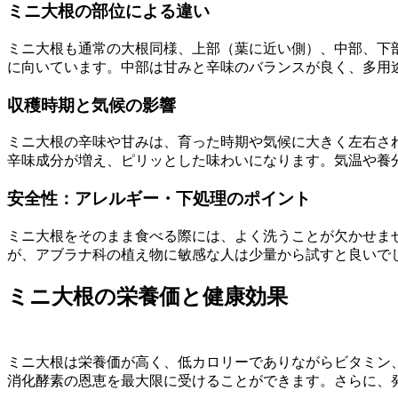
ミニ大根の部位による違い
ミニ大根も通常の大根同様、上部（葉に近い側）、中部、下
に向いています。中部は甘みと辛味のバランスが良く、多用
収穫時期と気候の影響
ミニ大根の辛味や甘みは、育った時期や気候に大きく左右さ
辛味成分が増え、ピリッとした味わいになります。気温や養
安全性：アレルギー・下処理のポイント
ミニ大根をそのまま食べる際には、よく洗うことが欠かせま
が、アブラナ科の植え物に敏感な人は少量から試すと良いで
ミニ大根の栄養価と健康効果
ミニ大根は栄養価が高く、低カロリーでありながらビタミン
消化酵素の恩恵を最大限に受けることができます。さらに、