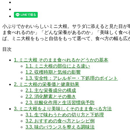
小ぶりでかわいらしいミニ大根。サラダに添えると見た目が
ま食べれるのか」「どんな栄養があるのか」「美味しく食べ
ば、ミニ大根をもっと自信をもって選べて、食べ方の幅も広
目次
1.
ミニ大根 そのまま食べれるかどうかの基本
1.1.
ミニ大根の部位による違い
1.2.
収穫時期と気候の影響
1.3.
安全性：アレルギー・下処理のポイント
2.
ミニ大根の栄養価と健康効果
2.1.
主な栄養成分の構成
2.2.
消化酵素とその働き
2.3.
抗酸化作用と生活習慣病予防
3.
ミニ大根をより美味しくそのまま食べる方法
3.1.
生で味わうための切り方と下処理
3.2.
おすすめの食べ方とレシピ例
3.3.
味のバランスを整える調味法