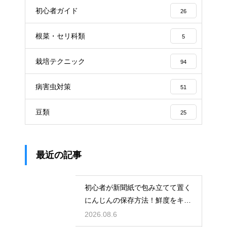
初心者ガイド
26
根菜・セリ科類
5
栽培テクニック
94
病害虫対策
51
豆類
25
最近の記事
初心者が新聞紙で包み立てて置く
にんじんの保存方法！鮮度をキー
プする
2026.08.6