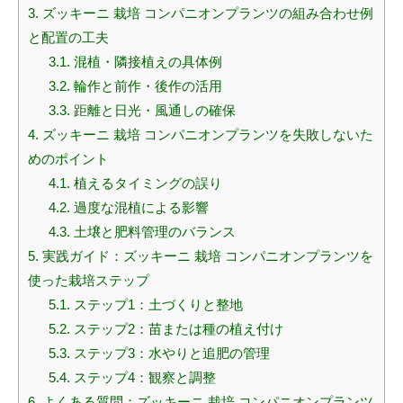
3.
ズッキーニ 栽培 コンパニオンプランツの組み合わせ例
と配置の工夫
3.1.
混植・隣接植えの具体例
3.2.
輪作と前作・後作の活用
3.3.
距離と日光・風通しの確保
4.
ズッキーニ 栽培 コンパニオンプランツを失敗しないた
めのポイント
4.1.
植えるタイミングの誤り
4.2.
過度な混植による影響
4.3.
土壌と肥料管理のバランス
5.
実践ガイド：ズッキーニ 栽培 コンパニオンプランツを
使った栽培ステップ
5.1.
ステップ1：土づくりと整地
5.2.
ステップ2：苗または種の植え付け
5.3.
ステップ3：水やりと追肥の管理
5.4.
ステップ4：観察と調整
6.
よくある質問：ズッキーニ 栽培 コンパニオンプランツ