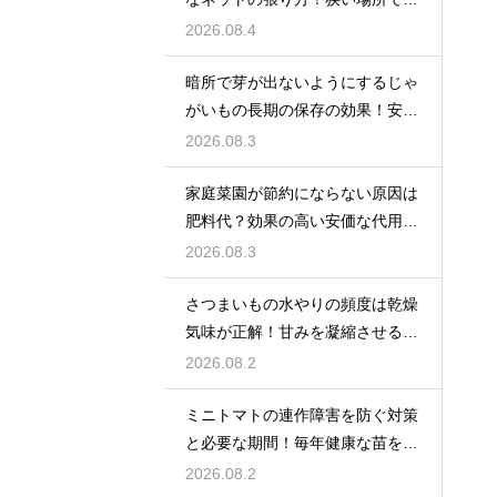
大収穫
2026.08.4
暗所で芽が出ないようにするじゃ
がいもの長期の保存の効果！安全
に食べ切る
2026.08.3
家庭菜園が節約にならない原因は
肥料代？効果の高い安価な代用品
を活用する
2026.08.3
さつまいもの水やりの頻度は乾燥
気味が正解！甘みを凝縮させる管
理法
2026.08.2
ミニトマトの連作障害を防ぐ対策
と必要な期間！毎年健康な苗を育
てる
2026.08.2