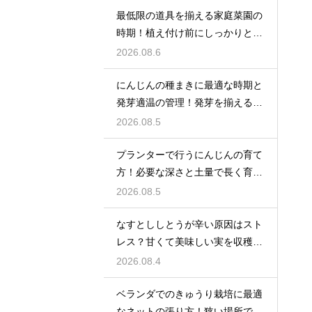
最低限の道具を揃える家庭菜園の
時期！植え付け前にしっかりと準
備をする
2026.08.6
にんじんの種まきに最適な時期と
発芽適温の管理！発芽を揃えるコ
ツ
2026.08.5
プランターで行うにんじんの育て
方！必要な深さと土量で長く育て
る
2026.08.5
なすとししとうが辛い原因はスト
レス？甘くて美味しい実を収穫す
る
2026.08.4
ベランダでのきゅうり栽培に最適
なネットの張り方！狭い場所でも