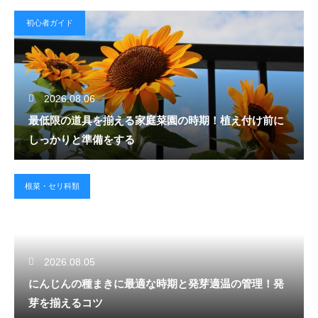
初心者ガイド
2026.08.06
最低限の道具を揃える家庭菜園の時期！植え付け前に
しっかりと準備をする
根菜・セリ科類
2026.08.05
にんじんの種まきに最適な時期と発芽適温の管理！発
芽を揃えるコツ