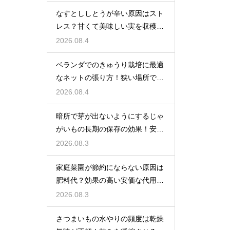
なすとししとうが辛い原因はスト
レス？甘くて美味しい実を収穫す
る
2026.08.4
ベランダでのきゅうり栽培に最適
なネットの張り方！狭い場所でも
大収穫
2026.08.4
暗所で芽が出ないようにするじゃ
がいもの長期の保存の効果！安全
に食べ切る
2026.08.3
家庭菜園が節約にならない原因は
肥料代？効果の高い安価な代用品
を活用する
2026.08.3
さつまいもの水やりの頻度は乾燥