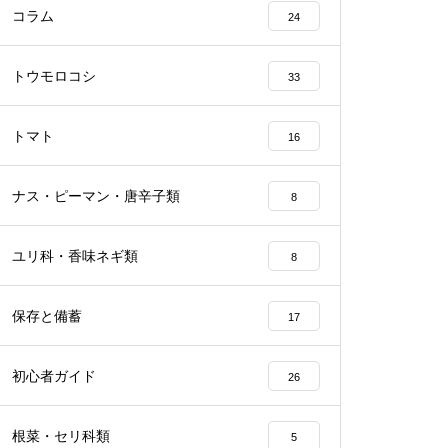
コラム
24
トウモロコシ
33
トマト
16
ナス・ピーマン・唐辛子類
8
ユリ科・香味ネギ類
8
保存と備蓄
17
初心者ガイド
26
根菜・セリ科類
5