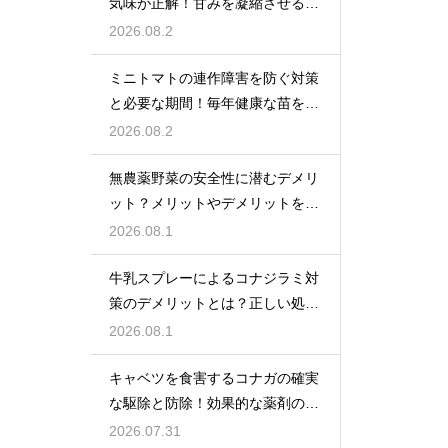
気味が正解！甘みを凝縮させる管
理法
2026.08.2
ミニトマトの連作障害を防ぐ対策
と必要な期間！毎年健康な苗を育
てる
2026.08.2
無農薬野菜の安全性に潜むデメリ
ット？メリットやデメリットを徹
底的に検証
2026.08.1
牛乳スプレーによるコナジラミ対
策のデメリットとは？正しい処理
で防ぐ
2026.08.1
キャベツを食害するコナガの確実
な駆除と防除！効果的な薬剤の選
び方
2026.07.31