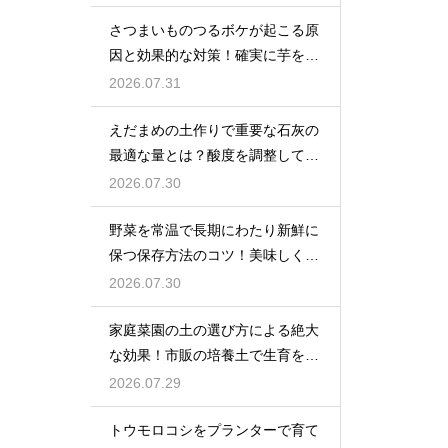
さつまいものつるボケが起こる原
因と効果的な対策！確実に芋を肥
大化
2026.07.31
えだまめの土作りで重要な石灰の
最適な量とは？酸度を調整して生
育を促す
2026.07.30
野菜を常温で長期にわたり新鮮に
保つ保存方法のコツ！美味しく食
べ切る
2026.07.30
家庭菜園の土の選び方による絶大
な効果！市販の培養土で生育を劇
的に改善
2026.07.29
トウモロコシをプランターで育て