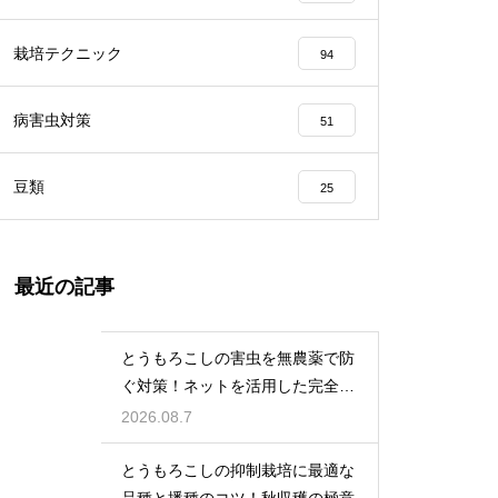
栽培テクニック
94
病害虫対策
51
豆類
25
最近の記事
とうもろこしの害虫を無農薬で防
ぐ対策！ネットを活用した完全防
御
2026.08.7
とうもろこしの抑制栽培に最適な
品種と播種のコツ！秋収穫の極意