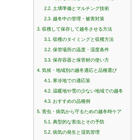
2.2.
土壌準備とマルチング技術
2.3.
越冬中の管理・被害対策
3.
収穫して保存して越冬させる方法
3.1.
収穫のタイミングと収穫方法
3.2.
保管場所の温度・湿度条件
3.3.
保存容器と保管材の使い方
4.
気候・地域別の越冬適応と品種選び
4.1.
寒冷地での適応策
4.2.
温暖地や雪の少ない地域での越冬
4.3.
おすすめの品種例
5.
害虫・病気から守るための越冬時ケア
5.1.
典型的な害虫とその予防
5.2.
病気の発生と湿気管理