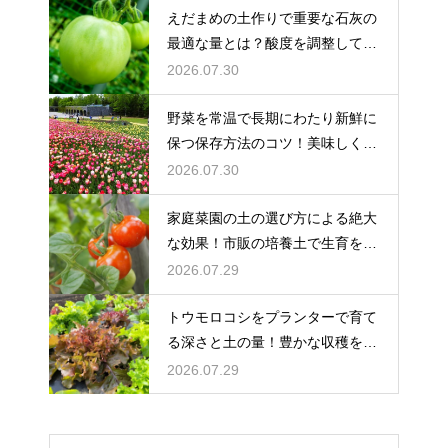
えだまめの土作りで重要な石灰の
最適な量とは？酸度を調整して生
育を促す
2026.07.30
野菜を常温で長期にわたり新鮮に
保つ保存方法のコツ！美味しく食
べ切る
2026.07.30
家庭菜園の土の選び方による絶大
な効果！市販の培養土で生育を劇
的に改善
2026.07.29
トウモロコシをプランターで育て
る深さと土の量！豊かな収穫を目
指す
2026.07.29