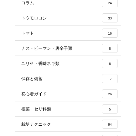
コラム
24
トウモロコシ
33
トマト
16
ナス・ピーマン・唐辛子類
8
ユリ科・香味ネギ類
8
保存と備蓄
17
初心者ガイド
26
根菜・セリ科類
5
栽培テクニック
94