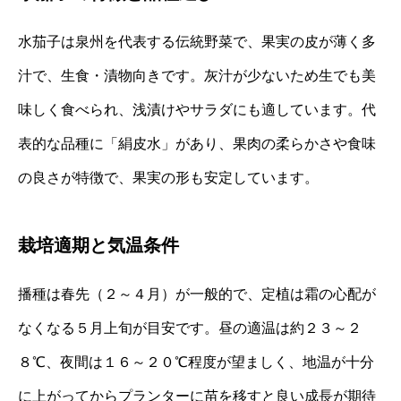
水茄子は泉州を代表する伝統野菜で、果実の皮が薄く多
汁で、生食・漬物向きです。灰汁が少ないため生でも美
味しく食べられ、浅漬けやサラダにも適しています。代
表的な品種に「絹皮水」があり、果肉の柔らかさや食味
の良さが特徴で、果実の形も安定しています。
栽培適期と気温条件
播種は春先（２～４月）が一般的で、定植は霜の心配が
なくなる５月上旬が目安です。昼の適温は約２３～２
８℃、夜間は１６～２０℃程度が望ましく、地温が十分
に上がってからプランターに苗を移すと良い成長が期待