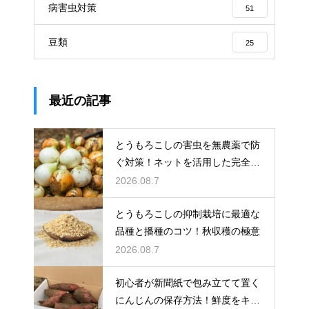
病害虫対策
51
豆類
25
最近の記事
とうもろこしの害虫を無農薬で防
ぐ対策！ネットを活用した完全防
御
2026.08.7
とうもろこしの抑制栽培に最適な
品種と播種のコツ！秋収穫の極意
2026.08.7
初心者が新聞紙で包み立てて置く
にんじんの保存方法！鮮度をキー