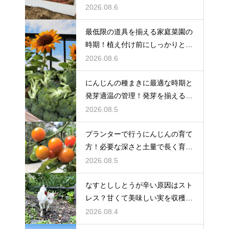
プする
2026.08.6
最低限の道具を揃える家庭菜園の
時期！植え付け前にしっかりと準
備をする
2026.08.6
にんじんの種まきに最適な時期と
発芽適温の管理！発芽を揃えるコ
ツ
2026.08.5
プランターで行うにんじんの育て
方！必要な深さと土量で長く育て
る
2026.08.5
なすとししとうが辛い原因はスト
レス？甘くて美味しい実を収穫す
る
2026.08.4