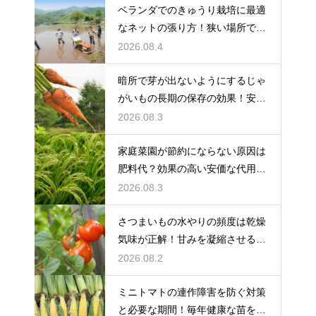
ベランダでのきゅうり栽培に最適
なネットの張り方！狭い場所でも
大収穫
2026.08.4
暗所で芽が出ないようにするじゃ
がいもの長期の保存の効果！安全
に食べ切る
2026.08.3
家庭菜園が節約にならない原因は
肥料代？効果の高い安価な代用品
を活用する
2026.08.3
さつまいもの水やりの頻度は乾燥
気味が正解！甘みを凝縮させる管
理法
2026.08.2
ミニトマトの連作障害を防ぐ対策
と必要な期間！毎年健康な苗を育