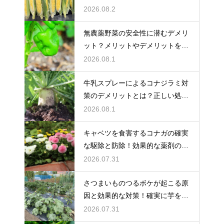
てる
2026.08.2
無農薬野菜の安全性に潜むデメリ
ット？メリットやデメリットを徹
底的に検証
2026.08.1
牛乳スプレーによるコナジラミ対
策のデメリットとは？正しい処理
で防ぐ
2026.08.1
キャベツを食害するコナガの確実
な駆除と防除！効果的な薬剤の選
び方
2026.07.31
さつまいものつるボケが起こる原
因と効果的な対策！確実に芋を肥
大化
2026.07.31