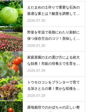
えだまめの土作りで重要な石灰の
最適な量とは？酸度を調整して生
育を促す
2026.07.30
野菜を常温で長期にわたり新鮮に
保つ保存方法のコツ！美味しく食
べ切る
2026.07.30
家庭菜園の土の選び方による絶大
な効果！市販の培養土で生育を劇
的に改善
2026.07.29
トウモロコシをプランターで育て
る深さと土の量！豊かな収穫を目
指す
2026.07.29
露地栽培でのかぼちゃの正しい整