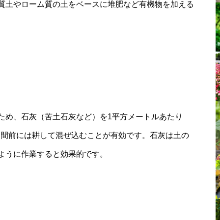
質土やローム質の土をベースに堆肥など有機物を加える
ため、石灰（苦土石灰など）を1平方メートルあたり
一週間前には耕して混ぜ込むことが有効です。石灰は土の
ように作業すると効果的です。