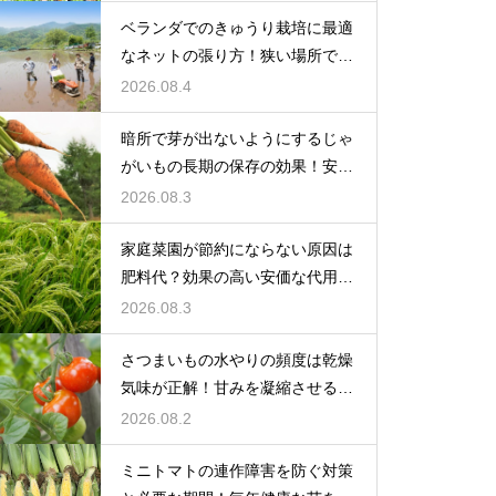
ベランダでのきゅうり栽培に最適
なネットの張り方！狭い場所でも
大収穫
2026.08.4
暗所で芽が出ないようにするじゃ
がいもの長期の保存の効果！安全
に食べ切る
2026.08.3
家庭菜園が節約にならない原因は
肥料代？効果の高い安価な代用品
を活用する
2026.08.3
さつまいもの水やりの頻度は乾燥
気味が正解！甘みを凝縮させる管
理法
2026.08.2
ミニトマトの連作障害を防ぐ対策