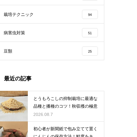
栽培テクニック
94
病害虫対策
51
豆類
25
最近の記事
とうもろこしの抑制栽培に最適な
品種と播種のコツ！秋収穫の極意
2026.08.7
初心者が新聞紙で包み立てて置く
にんじんの保存方法！鮮度をキー