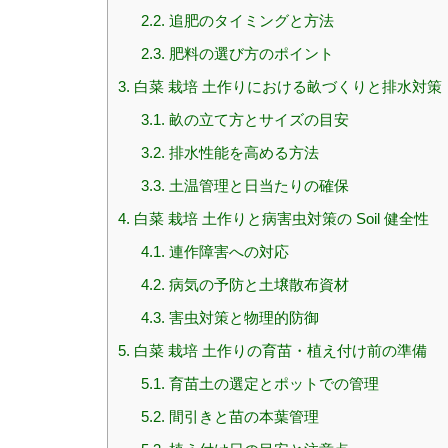
2.2.
追肥のタイミングと方法
2.3.
肥料の選び方のポイント
3.
白菜 栽培 土作りにおける畝づくりと排水対策
3.1.
畝の立て方とサイズの目安
3.2.
排水性能を高める方法
3.3.
土温管理と日当たりの確保
4.
白菜 栽培 土作りと病害虫対策の Soil 健全性
4.1.
連作障害への対応
4.2.
病気の予防と土壌散布資材
4.3.
害虫対策と物理的防御
5.
白菜 栽培 土作りの育苗・植え付け前の準備
5.1.
育苗土の選定とポットでの管理
5.2.
間引きと苗の本葉管理