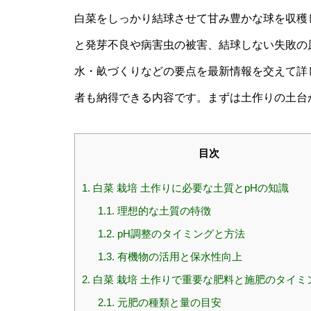
白菜をしっかり結球させて甘み豊かな球を収穫
と発芽不良や病害虫の被害、結球しない失敗の
水・畝づくりなどの要点を最新情報を交えて詳
者も納得できる内容です。まずは土作りの土台
目次
1.
白菜 栽培 土作りに必要な土質とpHの知識
1.1.
理想的な土質の特徴
1.2.
pH調整のタイミングと方法
1.3.
有機物の活用と保水性向上
2.
白菜 栽培 土作りで重要な肥料と施肥のタイミ
2.1.
元肥の種類と量の目安