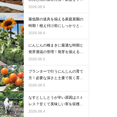
プする
2026.08.6
最低限の道具を揃える家庭菜園の
時期！植え付け前にしっかりと準
備をする
2026.08.6
にんじんの種まきに最適な時期と
発芽適温の管理！発芽を揃えるコ
ツ
2026.08.5
プランターで行うにんじんの育て
方！必要な深さと土量で長く育て
る
2026.08.5
なすとししとうが辛い原因はスト
レス？甘くて美味しい実を収穫す
る
2026.08.4