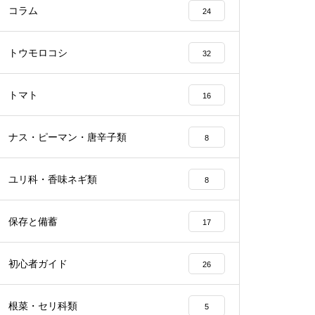
コラム
24
トウモロコシ
32
トマト
16
ナス・ピーマン・唐辛子類
8
ユリ科・香味ネギ類
8
保存と備蓄
17
初心者ガイド
26
根菜・セリ科類
5