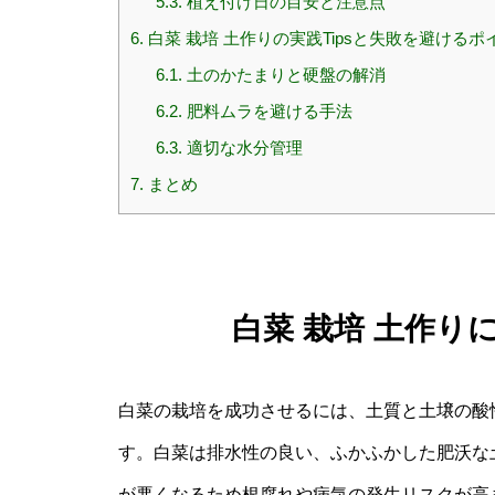
5.3.
植え付け日の目安と注意点
6.
白菜 栽培 土作りの実践Tipsと失敗を避けるポ
6.1.
土のかたまりと硬盤の解消
6.2.
肥料ムラを避ける手法
6.3.
適切な水分管理
7.
まとめ
白菜 栽培 土作り
白菜の栽培を成功させるには、土質と土壌の酸
す。白菜は排水性の良い、ふかふかした肥沃な
が悪くなるため根腐れや病気の発生リスクが高