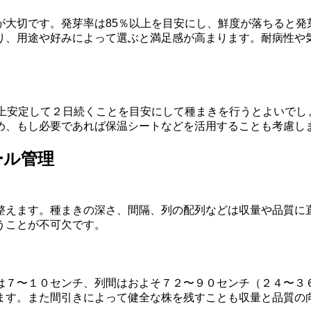
が大切です。発芽率は85％以上を目安にし、鮮度が落ちると発
り、用途や好みによって選ぶと満足感が高まります。耐病性や
以上安定して２日続くことを目安にして種まきを行うとよいでし
め、もし必要であれば保温シートなどを活用することも考慮し
ール管理
整えます。種まきの深さ、間隔、列の配列などは収量や品質に
うことが不可欠です。
は７〜１０センチ、列間はおよそ７２〜９０センチ（２４〜３
ます。また間引きによって健全な株を残すことも収量と品質の