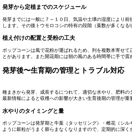
発芽から定植までのスケジュール
発芽までには一般に７～１０日、気温や土壌の湿度により前
します。その後トウモロコシの特有の段階（葉数が多くなる
植え付けの配置と受粉の工夫
ポップコーンは風で花粉が運ばれるため、列を複数本寄せて
とがあります。また開花期には朝の風のある時間帯に手で震
発芽後〜生育期の管理とトラブル対応
種まきから発芽、成長するにつれて、適切な水やり、肥料の
最新情報によると収穫への影響が大きい生育後期の管理が重
水やりのタイミングと量
ポップコーンは発芽期と牛葉（タッセリング）・雌花（シル
ように穀粒がうまく膨らまなくなりますので、定期的に深く