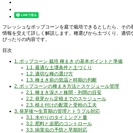
フレッシュなポップコーンを庭で栽培できるとしたら、その香
情報を交えて詳しく解説します。種選びから土づくり、適切
ぴったりの内容です。
目次
1.
ポップコーン 栽培 種まき の基本ポイントと準備
1.1.
最適な土壌条件と土づくり
1.2.
適切な種の選び方
1.3.
種まき前の気温と時期の判断
2.
ポップコーンの種まき方法とスケジュール管理
2.1.
種まき深さと株間・列間の目安
2.2.
発芽から定植までのスケジュール
2.3.
植え付けの配置と受粉の工夫
3.
発芽後〜生育期の管理とトラブル対応
3.1.
水やりのタイミングと量
3.2.
肥料と追肥のコントロール
3.3.
病害虫の予防と早期対応