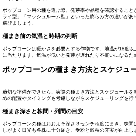
ポップコーン用の種を選ぶ際、発芽率や品種を確認すること
ライ型」「マッシュルーム型」といった膨らみ方の違いがあ
選びましょう。
種まき前の気温と時期の判断
ポップコーンは暖かさを必要とする作物です。地温が18度
に当たります。気温が低いと発芽が遅れたり不揃いになるた
ポップコーンの種まき方法とスケジュ
適切な準備ができたら、実際の種まき方法とスケジュールを
めの配置やタイミングも考慮しながらスケジューリングを行
種まき深さと株間・列間の目安
ポップコーンの種はおおよそ深さ３センチ程度にまき、株間
しがよく日光も各株に十分届き、受粉と穀粒の充実が向上し