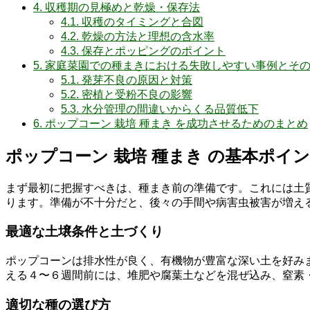
4.
収穫期の見極めと乾燥・保存法
4.1.
収穫のタイミングと合図
4.2.
乾燥の方法と理想の含水率
4.3.
保存とポッピングのポイント
5.
家庭菜園での種まきにおける失敗しやすい事例とそ
5.1.
発芽不良の原因と対策
5.2.
密植と受粉不良の影響
5.3.
水分管理の間違いからくる品質低下
6.
ポップコーン 栽培 種まき を成功させるためのまとめ
ポップコーン 栽培 種まき の基本ポイ
まず最初に把握すべきは、種まき前の準備です。これには土
ります。準備が不十分だと、後々の手間や病害虫被害が増え
最適な土壌条件と土づくり
ポップコーンは排水性が良く、有機物が豊富な深い土を好みま
える４〜６週間前には、堆肥や腐葉土などを混ぜ込み、窒素
適切な種の選び方