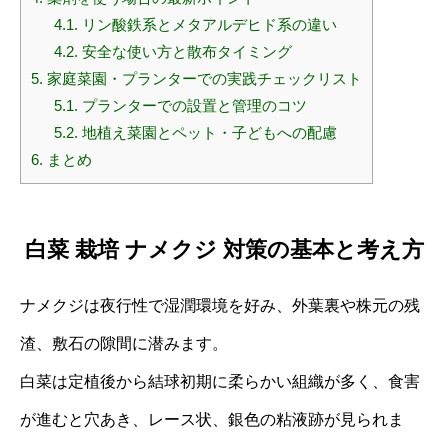
4.1.
リン酸鉄系とメタアルデヒド系の違い
4.2.
安全な使い方と散布タイミング
5.
家庭菜園・プランターでの実践チェックリスト
5.1.
プランターでの設置と管理のコツ
5.2.
地植え菜園とペット・子どもへの配慮
6.
まとめ
白菜 栽培 ナメクジ 対策の基本と考え方
ナメクジは夜行性で湿潤環境を好み、外葉裏や株元の残
渣、敷石の隙間に潜みます。
白菜は定植後から結球初期に柔らかい組織が多く、食害
が進むと穴あき、レース状、銀色の粘液跡が見られま