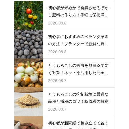
初心者が米ぬかで発酵させるぼか
し肥料の作り方！手軽に栄養満点
の肥料を
2026.08.8
初心者におすすめのベランダ菜園
の方法！プランターで新鮮な野菜
を大収穫
2026.08.8
とうもろこしの害虫を無農薬で防
ぐ対策！ネットを活用した完全防
御
2026.08.7
とうもろこしの抑制栽培に最適な
品種と播種のコツ！秋収穫の極意
2026.08.7
初心者が新聞紙で包み立てて置く