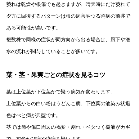
萎れは乾燥や根傷でも起きますが、晴天時にだけ萎れて
夕方に回復するパターンは根の病害やつる割病の前兆で
ある可能性が高いです。
複数株で同様の症状が同方向から出る場合は、風下や潅
水の流れが関与していることが多いです。
葉・茎・果実ごとの症状を見るコツ
葉は上位葉か下位葉かで疑う病気が変わります。
上位葉からの白い粉はうどんこ病、下位葉の油染み状退
色はべと病が典型です。
茎では節や傷口周辺の褐変・割れ・ベタつく樹液がカギ
で、灰色かび病や疫病を疑います。