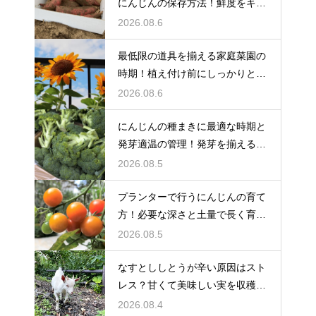
にんじんの保存方法！鮮度をキー
プする
2026.08.6
最低限の道具を揃える家庭菜園の
時期！植え付け前にしっかりと準
備をする
2026.08.6
にんじんの種まきに最適な時期と
発芽適温の管理！発芽を揃えるコ
ツ
2026.08.5
プランターで行うにんじんの育て
方！必要な深さと土量で長く育て
る
2026.08.5
なすとししとうが辛い原因はスト
レス？甘くて美味しい実を収穫す
る
2026.08.4