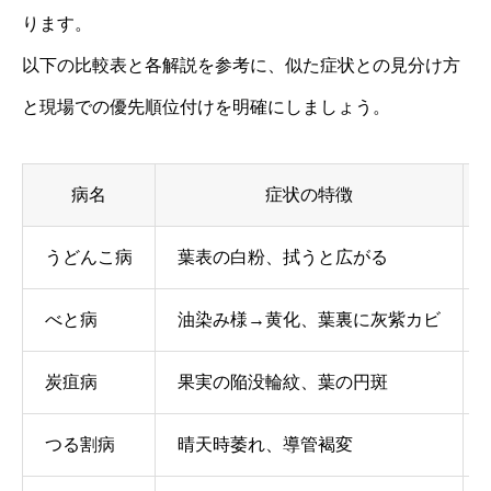
ります。
以下の比較表と各解説を参考に、似た症状との見分け方
と現場での優先順位付けを明確にしましょう。
病名
症状の特徴
うどんこ病
葉表の白粉、拭うと広がる
べと病
油染み様→黄化、葉裏に灰紫カビ
炭疽病
果実の陥没輪紋、葉の円斑
つる割病
晴天時萎れ、導管褐変