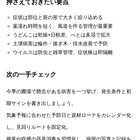
押さえておきたい要点
症状は部位と斑の形で大きく絞り込める
葉濡れ時間を短く、風道を作る管理が最重要
うどんこは乾燥×日較差、べとは多湿で拡大
土壌病害は輪作・接ぎ木・排水改善で予防
ウイルスは防虫と雑草管理、症状株は即隔離
次の一手チェック
今季の圃場で懸念がある病害を一つ挙げ、発生条件と初
期サインを書き出しましょう。
気象予報に合わせた予防日と資材ローテをカレンダー化
し、見回りルートを固定化。
摘葉や収穫の器具消毒を習慣化し、病斑の写真と記録を