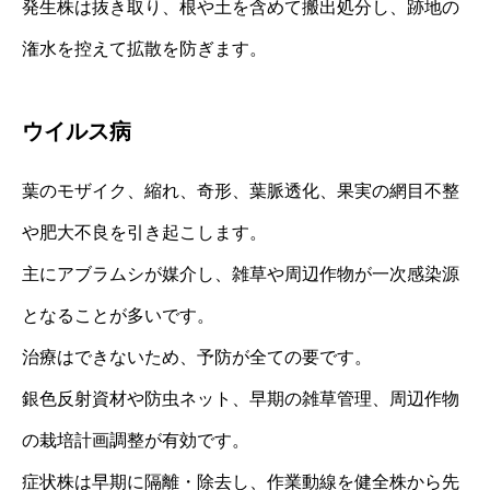
発生株は抜き取り、根や土を含めて搬出処分し、跡地の
潅水を控えて拡散を防ぎます。
ウイルス病
葉のモザイク、縮れ、奇形、葉脈透化、果実の網目不整
や肥大不良を引き起こします。
主にアブラムシが媒介し、雑草や周辺作物が一次感染源
となることが多いです。
治療はできないため、予防が全ての要です。
銀色反射資材や防虫ネット、早期の雑草管理、周辺作物
の栽培計画調整が有効です。
症状株は早期に隔離・除去し、作業動線を健全株から先