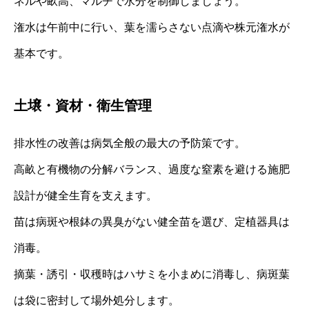
ネルや畝高、マルチで水分を制御しましょう。
潅水は午前中に行い、葉を濡らさない点滴や株元潅水が
基本です。
土壌・資材・衛生管理
排水性の改善は病気全般の最大の予防策です。
高畝と有機物の分解バランス、過度な窒素を避ける施肥
設計が健全生育を支えます。
苗は病斑や根鉢の異臭がない健全苗を選び、定植器具は
消毒。
摘葉・誘引・収穫時はハサミを小まめに消毒し、病斑葉
は袋に密封して場外処分します。