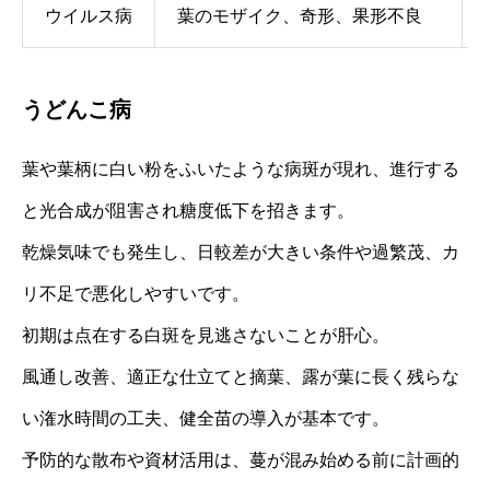
ウイルス病
葉のモザイク、奇形、果形不良
うどんこ病
葉や葉柄に白い粉をふいたような病斑が現れ、進行する
と光合成が阻害され糖度低下を招きます。
乾燥気味でも発生し、日較差が大きい条件や過繁茂、カ
リ不足で悪化しやすいです。
初期は点在する白斑を見逃さないことが肝心。
風通し改善、適正な仕立てと摘葉、露が葉に長く残らな
い潅水時間の工夫、健全苗の導入が基本です。
予防的な散布や資材活用は、蔓が混み始める前に計画的