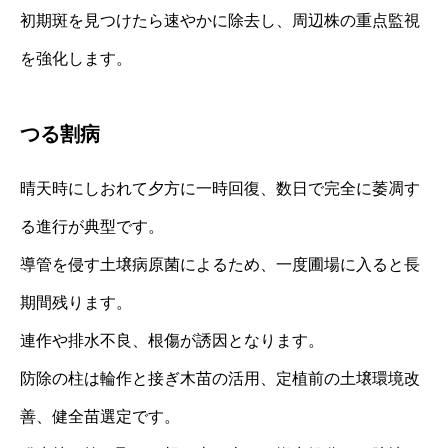
初期斑を見つけたら速やかに除去し、周辺株の重点監視
を強化します。
つる割病
晴天時にしおれて夕方に一時回復、数日で完全に萎凋す
る進行が典型です。
導管を侵す土壌病原菌によるため、一度圃場に入ると長
期間残ります。
連作や排水不良、根傷が誘因となります。
防除の柱は輪作と接ぎ木苗の活用、定植前の土壌環境改
善、健全苗選定です。