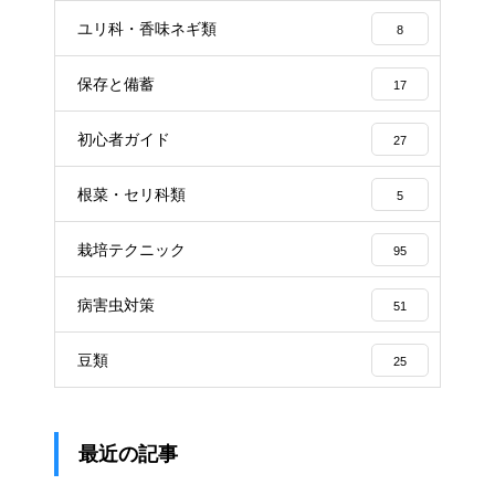
ユリ科・香味ネギ類
8
保存と備蓄
17
初心者ガイド
27
根菜・セリ科類
5
栽培テクニック
95
病害虫対策
51
豆類
25
最近の記事