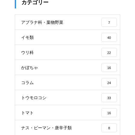
カテゴリー
アブラナ科・葉物野菜
7
イモ類
40
ウリ科
22
かぼちゃ
16
コラム
24
トウモロコシ
33
トマト
16
ナス・ピーマン・唐辛子類
8