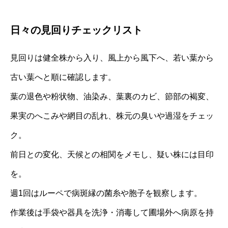
日々の見回りチェックリスト
見回りは健全株から入り、風上から風下へ、若い葉から
古い葉へと順に確認します。
葉の退色や粉状物、油染み、葉裏のカビ、節部の褐変、
果実のへこみや網目の乱れ、株元の臭いや過湿をチェッ
ク。
前日との変化、天候との相関をメモし、疑い株には目印
を。
週1回はルーペで病斑縁の菌糸や胞子を観察します。
作業後は手袋や器具を洗浄・消毒して圃場外へ病原を持