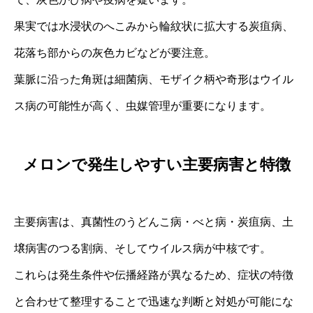
果実では水浸状のへこみから輪紋状に拡大する炭疽病、
花落ち部からの灰色カビなどが要注意。
葉脈に沿った角斑は細菌病、モザイク柄や奇形はウイル
ス病の可能性が高く、虫媒管理が重要になります。
メロンで発生しやすい主要病害と特徴
主要病害は、真菌性のうどんこ病・べと病・炭疽病、土
壌病害のつる割病、そしてウイルス病が中核です。
これらは発生条件や伝播経路が異なるため、症状の特徴
と合わせて整理することで迅速な判断と対処が可能にな