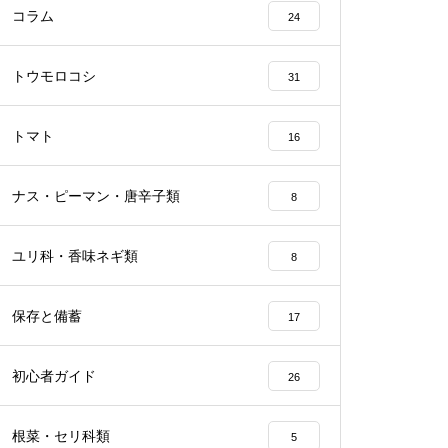
コラム
24
トウモロコシ
31
トマト
16
ナス・ピーマン・唐辛子類
8
ユリ科・香味ネギ類
8
保存と備蓄
17
初心者ガイド
26
根菜・セリ科類
5