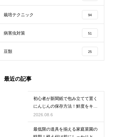
栽培テクニック
94
病害虫対策
51
豆類
25
最近の記事
初心者が新聞紙で包み立てて置く
にんじんの保存方法！鮮度をキー
プする
2026.08.6
最低限の道具を揃える家庭菜園の
時期！植え付け前にしっかりと準