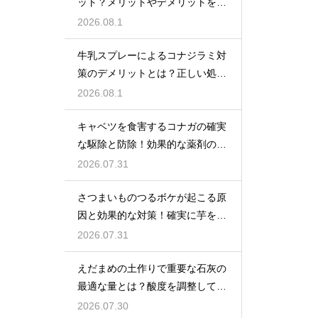
ット？メリットやデメリットを徹
底的に検証
2026.08.1
牛乳スプレーによるコナジラミ対
策のデメリットとは？正しい処理
で防ぐ
2026.08.1
キャベツを食害するコナガの確実
な駆除と防除！効果的な薬剤の選
び方
2026.07.31
さつまいものつるボケが起こる原
因と効果的な対策！確実に芋を肥
大化
2026.07.31
えだまめの土作りで重要な石灰の
最適な量とは？酸度を調整して生
育を促す
2026.07.30