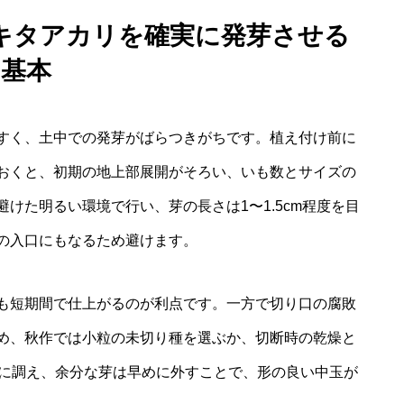
キタアカリを確実に発芽させる
基本
すく、土中での発芽がばらつきがちです。植え付け前に
おくと、初期の地上部展開がそろい、いも数とサイズの
けた明るい環境で行い、芽の長さは1〜1.5cm程度を目
の入口にもなるため避けます。
も短期間で仕上がるのが利点です。一方で切り口の腐敗
め、秋作では小粒の未切り種を選ぶか、切断時の乾燥と
本に調え、余分な芽は早めに外すことで、形の良い中玉が