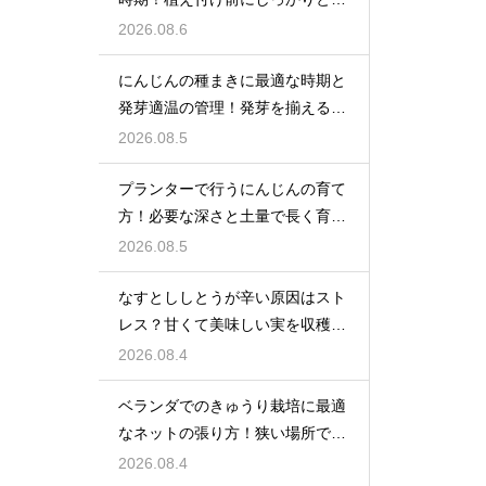
備をする
2026.08.6
にんじんの種まきに最適な時期と
発芽適温の管理！発芽を揃えるコ
ツ
2026.08.5
プランターで行うにんじんの育て
方！必要な深さと土量で長く育て
る
2026.08.5
なすとししとうが辛い原因はスト
レス？甘くて美味しい実を収穫す
る
2026.08.4
ベランダでのきゅうり栽培に最適
なネットの張り方！狭い場所でも
大収穫
2026.08.4