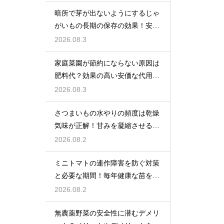
暗所で芽が出ないようにするじゃ
がいもの長期の保存の効果！安全
に食べ切る
2026.08.3
家庭菜園が節約にならない原因は
肥料代？効果の高い安価な代用品
を活用する
2026.08.3
さつまいもの水やりの頻度は乾燥
気味が正解！甘みを凝縮させる管
理法
2026.08.2
ミニトマトの連作障害を防ぐ対策
と必要な期間！毎年健康な苗を育
てる
2026.08.2
無農薬野菜の安全性に潜むデメリ