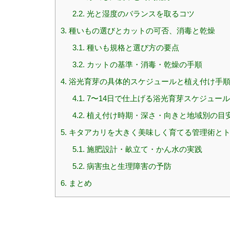
2.2.
光と湿度のバランスを取るコツ
3.
種いもの選びとカットの可否、消毒と乾燥
3.1.
種いも規格と選び方の要点
3.2.
カットの基準・消毒・乾燥の手順
4.
浴光育芽の具体的スケジュールと植え付け手
4.1.
7〜14日で仕上げる浴光育芽スケジュール
4.2.
植え付け時期・深さ・向きと地域別の目
5.
キタアカリを大きく美味しく育てる管理術と
5.1.
施肥設計・畝立て・かん水の実践
5.2.
病害虫と生理障害の予防
6.
まとめ