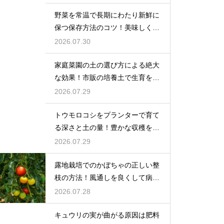
野菜を常温で長期にわたり新鮮に
保つ保存方法のコツ！美味しく食
べ切る
2026.07.30
家庭菜園の土の選び方による絶大
な効果！市販の培養土で生育を劇
的に改善
2026.07.29
トウモロコシをプランターで育て
る深さと土の量！豊かな収穫を目
指す
2026.07.29
露地栽培でのかぼちゃの正しい整
枝の方法！風通しを良くして病気
を予防
2026.07.28
キュウリの実が曲がる原因は肥料