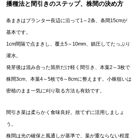
播種法と間引きのステップ、株間の決め方
条まきはプランター長辺に沿って1～2条、条間15cmが
基本です。
1cm間隔で点まきし、覆土5～10mm、鎮圧してたっぷり
灌水。
発芽後は混み合った箇所だけ軽く間引き、本葉2～3枚で
株間3cm、本葉4～5枚で6～8cmに整えます。小株狙いは
密植のまま一気に刈り取る方法も有効です。
間引き菜は柔らかく食味良好。捨てずに活用しましょ
う。
株間は光の確保と風通しが基準で、葉が重ならない程度