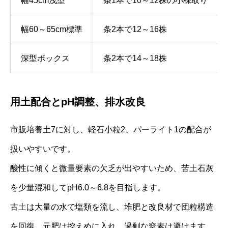
幅45cm浅型
条1本で10～12株の小株取り
幅60～65cm標準
条2本で12～16株
深型ボックス
条2本で14～18株
用土配合とpH調整、排水改良
市販培養土7に対し、軽石小粒2、パーライト1の配合が
扱いやすいです。
酸性に傾くと微量要素の欠乏が出やすいため、苦土石灰
を少量混和してpH6.0～6.8を目指します。
古土は大量の水で塩類を流し、堆肥と改良材で団粒構造
を回復。元肥は控えめに入れ、過剰な窒素は避けます。