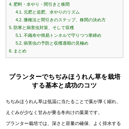
4.
肥料・水やり・間引きと株間
4.1.
元肥と追肥、水やりのリズム
4.2.
播種法と間引きのステップ、株間の決め方
5.
防寒と病害虫対策、そして収穫
5.1.
不織布や簡易トンネルで守りつつ寒締め
5.2.
病害虫の予防と収穫適期の見極め
6.
まとめ
プランターでちぢみほうれん草を栽培
する基本と成功のコツ
ちぢみほうれん草は低温に当たることで葉が厚く縮れ、
えぐみが少なく甘みが乗る冬向けの葉菜です。
プランター栽培では、深さと容量の確保、よく排水する