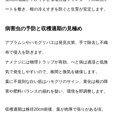
ートを敷き、根の冷えすぎを防ぐと生育が安定します。
病害虫の予防と収穫適期の見極め
アブラムシやハモグリバエは発見次第、手で除去し不織
布で侵入を防ぎます。
ナメクジには物理トラップが有効。べと病は過湿と低換
気で発生しやすいので、株間と換気を確保します。
葉に不規則な白い筋はハモグリのサイン、黄化は根の障
害や肥料バランスの崩れを疑い、環境を即調整します。
収穫適期は株径20cm前後、葉が肉厚で張りがある頃。