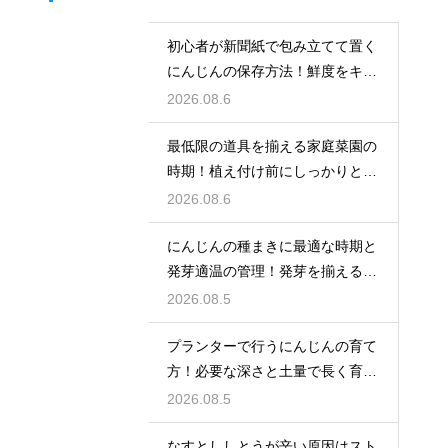
初心者が新聞紙で包み立てて置く
にんじんの保存方法！鮮度をキー
プする
2026.08.6
最低限の道具を揃える家庭菜園の
時期！植え付け前にしっかりと準
備をする
2026.08.6
にんじんの種まきに最適な時期と
発芽適温の管理！発芽を揃えるコ
ツ
2026.08.5
プランターで行うにんじんの育て
方！必要な深さと土量で長く育て
る
2026.08.5
なすとししとうが辛い原因はスト