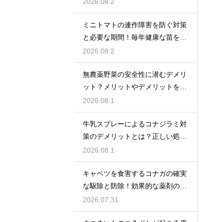
理法
2026.08.2
ミニトマトの連作障害を防ぐ対策
と必要な期間！毎年健康な苗を育
てる
2026.08.2
無農薬野菜の安全性に潜むデメリ
ット？メリットやデメリットを徹
底的に検証
2026.08.1
牛乳スプレーによるコナジラミ対
策のデメリットとは？正しい処理
で防ぐ
2026.08.1
キャベツを食害するコナガの確実
な駆除と防除！効果的な薬剤の選
び方
2026.07.31