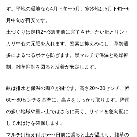
す。平地の暖地なら4月下旬〜5月、寒冷地は5月下旬〜6
月中旬が目安です。
土づくりは定植2〜3週間前に完了させ、たい肥とリン・
カリ中心の元肥を入れます。窒素は抑えめにし、草勢過
多によるつるボケを防ぎます。黒マルチで保温と乾燥抑
制、雑草抑制を図ると活着が安定します。
畝は排水と保温の両立が鍵です。高さ20〜30センチ、幅
60〜80センチを基準に、高さをしっかり取ります。降雨
の多い地域や重い土ではさらに高く、サイドを急勾配に
して水はけを確保します。
マルチは植え付け5〜7日前に張ると土が温まり、雑草の