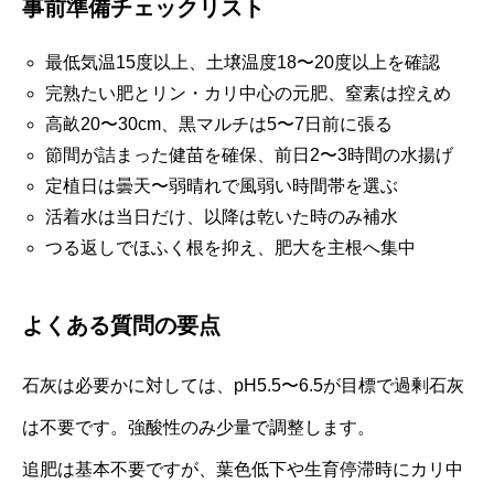
事前準備チェックリスト
最低気温15度以上、土壌温度18〜20度以上を確認
完熟たい肥とリン・カリ中心の元肥、窒素は控えめ
高畝20〜30cm、黒マルチは5〜7日前に張る
節間が詰まった健苗を確保、前日2〜3時間の水揚げ
定植日は曇天〜弱晴れで風弱い時間帯を選ぶ
活着水は当日だけ、以降は乾いた時のみ補水
つる返しでほふく根を抑え、肥大を主根へ集中
よくある質問の要点
石灰は必要かに対しては、pH5.5〜6.5が目標で過剰石灰
は不要です。強酸性のみ少量で調整します。
追肥は基本不要ですが、葉色低下や生育停滞時にカリ中