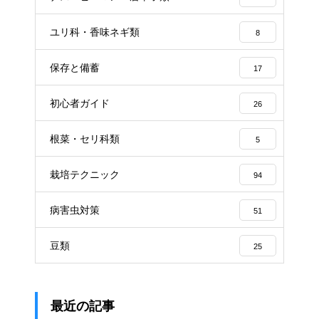
ユリ科・香味ネギ類
8
保存と備蓄
17
初心者ガイド
26
根菜・セリ科類
5
栽培テクニック
94
病害虫対策
51
豆類
25
最近の記事