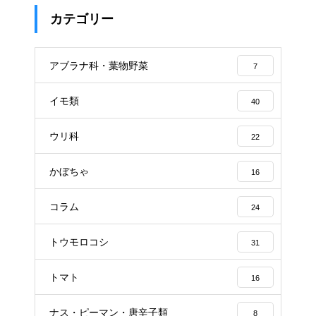
カテゴリー
アブラナ科・葉物野菜
7
イモ類
40
ウリ科
22
かぼちゃ
16
コラム
24
トウモロコシ
31
トマト
16
ナス・ピーマン・唐辛子類
8