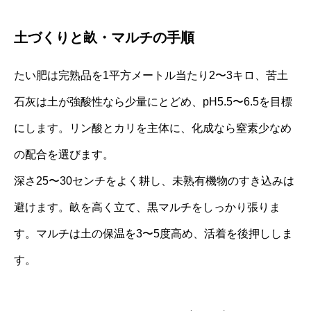
土づくりと畝・マルチの手順
たい肥は完熟品を1平方メートル当たり2〜3キロ、苦土
石灰は土が強酸性なら少量にとどめ、pH5.5〜6.5を目標
にします。リン酸とカリを主体に、化成なら窒素少なめ
の配合を選びます。
深さ25〜30センチをよく耕し、未熟有機物のすき込みは
避けます。畝を高く立て、黒マルチをしっかり張りま
す。マルチは土の保温を3〜5度高め、活着を後押ししま
す。