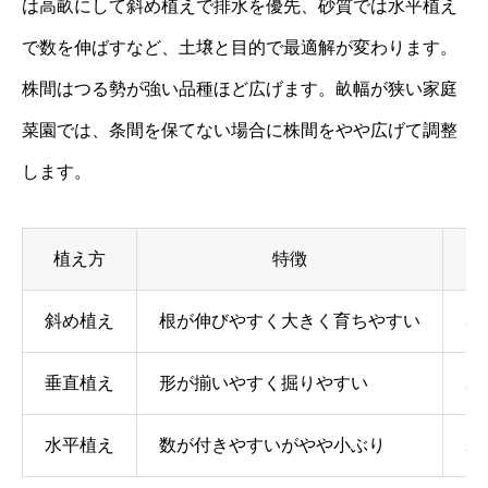
は高畝にして斜め植えで排水を優先、砂質では水平植え
で数を伸ばすなど、土壌と目的で最適解が変わります。
株間はつる勢が強い品種ほど広げます。畝幅が狭い家庭
菜園では、条間を保てない場合に株間をやや広げて調整
します。
植え方
特徴
お
斜め植え
根が伸びやすく大きく育ちやすい
30
垂直植え
形が揃いやすく掘りやすい
25
水平植え
数が付きやすいがやや小ぶり
20