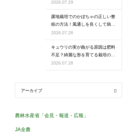
指す
2026.07.29
露地栽培でのかぼちゃの正しい整
枝の方法！風通しを良くして病気
を予防
2026.07.28
キュウリの実が曲がる原因は肥料
不足？綺麗な形を育てる栽培のコ
ツ
2026.07.28
アーカイブ
農林水産省「会見・報道・広報」
JA全農