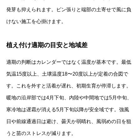
発芽も抑えられます。ピン張りと端部の土寄せで風に負
けない施工を心掛けます。
植え付け適期の目安と地域差
適期の判断はカレンダーではなく温度が基本です。最低
気温15度以上、土壌温度18〜20度以上が定着の合図で
す。これを外すと活着が遅れ、初期生育が停滞します。
暖地の沿岸部では4月下旬、内陸や中間地では5月中旬、
寒冷地は遅霜が消える5月下旬以降が安全域です。強風
日や前線通過日は避け、曇天か弱晴れ、風弱めの日を狙
うと苗のストレスが減ります。