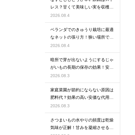
レス？甘くて美味しい実を収穫す
る
2026.08.4
ベランダでのきゅうり栽培に最適
なネットの張り方！狭い場所でも
大収穫
2026.08.4
暗所で芽が出ないようにするじゃ
がいもの長期の保存の効果！安全
に食べ切る
2026.08.3
家庭菜園が節約にならない原因は
肥料代？効果の高い安価な代用品
を活用する
2026.08.3
さつまいもの水やりの頻度は乾燥
気味が正解！甘みを凝縮させる管