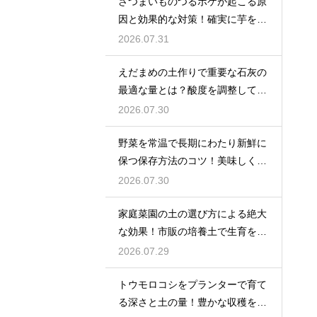
さつまいものつるボケが起こる原
因と効果的な対策！確実に芋を肥
大化
2026.07.31
えだまめの土作りで重要な石灰の
最適な量とは？酸度を調整して生
育を促す
2026.07.30
野菜を常温で長期にわたり新鮮に
保つ保存方法のコツ！美味しく食
べ切る
2026.07.30
家庭菜園の土の選び方による絶大
な効果！市販の培養土で生育を劇
的に改善
2026.07.29
トウモロコシをプランターで育て
る深さと土の量！豊かな収穫を目