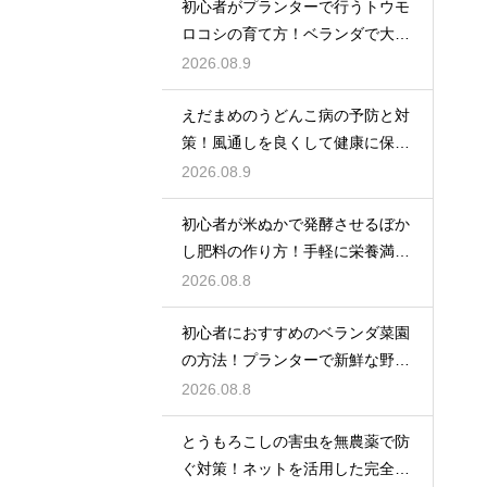
初心者がプランターで行うトウモ
ロコシの育て方！ベランダで大豊
作
2026.08.9
えだまめのうどんこ病の予防と対
策！風通しを良くして健康に保ち
収穫する
2026.08.9
初心者が米ぬかで発酵させるぼか
し肥料の作り方！手軽に栄養満点
の肥料を
2026.08.8
初心者におすすめのベランダ菜園
の方法！プランターで新鮮な野菜
を大収穫
2026.08.8
とうもろこしの害虫を無農薬で防
ぐ対策！ネットを活用した完全防