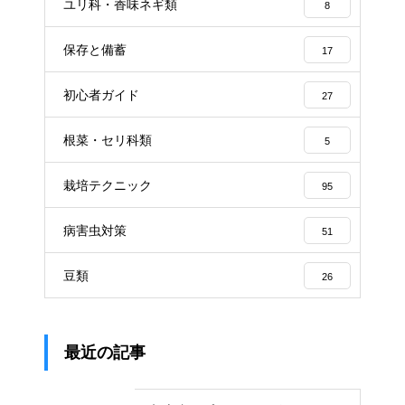
ユリ科・香味ネギ類
8
保存と備蓄
17
初心者ガイド
27
根菜・セリ科類
5
栽培テクニック
95
病害虫対策
51
豆類
26
最近の記事