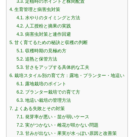
3.3.
定植時のポイントと株間配置
4.
生育管理と病害虫対策
4.1.
水やりのタイミングと方法
4.2.
人工授粉と摘果の実践
4.3.
病害虫対策と連作回避
5.
甘く育てるための秘訣と収穫の判断
5.1.
収穫時期の見極め方
5.2.
追熟と保管方法
5.3.
甘さをアップする具体的な工夫
6.
栽培スタイル別の育て方：露地・プランター・地這い
6.1.
露地栽培のポイント
6.2.
プランター栽培での育て方
6.3.
地這い栽培の管理方法
7.
よくある失敗とその対策
7.1.
発芽率が悪い・苗が弱いケース
7.2.
実がつかない・雌花が咲かない問題
7.3.
甘みが出ない・果実が水っぽい原因と改善策