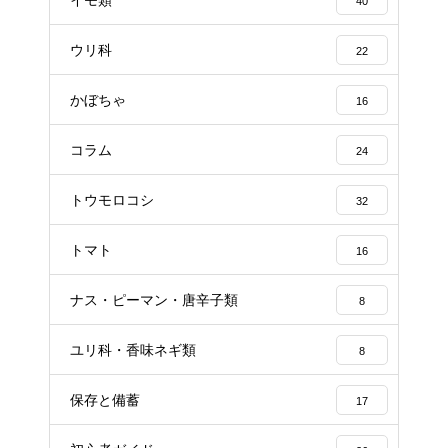
40
ウリ科
22
かぼちゃ
16
コラム
24
トウモロコシ
32
トマト
16
ナス・ピーマン・唐辛子類
8
ユリ科・香味ネギ類
8
保存と備蓄
17