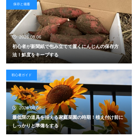
保存と備蓄
2026.08.06
初心者が新聞紙で包み立てて置くにんじんの保存方
法！鮮度をキープする
初心者ガイド
2026.08.06
最低限の道具を揃える家庭菜園の時期！植え付け前に
しっかりと準備をする