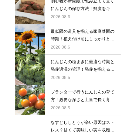
初心者が新聞紙で包み立てて置く
にんじんの保存方法！鮮度をキー
プする
2026.08.6
最低限の道具を揃える家庭菜園の
時期！植え付け前にしっかりと準
備をする
2026.08.6
にんじんの種まきに最適な時期と
発芽適温の管理！発芽を揃えるコ
ツ
2026.08.5
プランターで行うにんじんの育て
方！必要な深さと土量で長く育て
る
2026.08.5
なすとししとうが辛い原因はスト
レス？甘くて美味しい実を収穫す