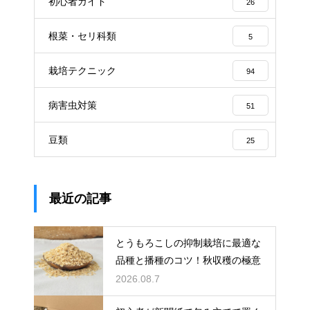
初心者ガイド
26
根菜・セリ科類
5
栽培テクニック
94
病害虫対策
51
豆類
25
最近の記事
とうもろこしの抑制栽培に最適な
品種と播種のコツ！秋収穫の極意
2026.08.7