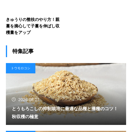
きゅうりの整枝のやり方！親
蔓を摘心して子蔓を伸ばし収
穫量をアップ
特集記事
トウモロコシ
2026.08.07
とうもろこしの抑制栽培に最適な品種と播種のコツ！
秋収穫の極意