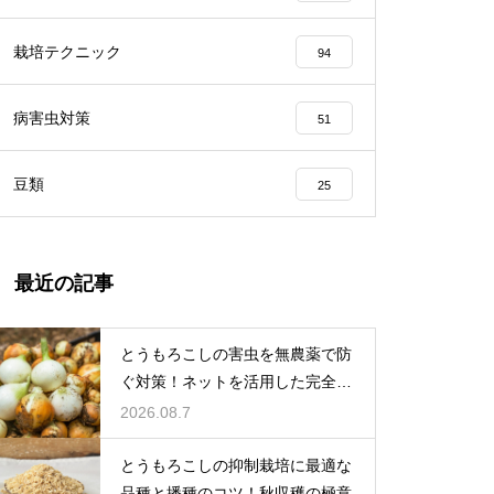
栽培テクニック
94
病害虫対策
51
豆類
25
最近の記事
とうもろこしの害虫を無農薬で防
ぐ対策！ネットを活用した完全防
御
2026.08.7
とうもろこしの抑制栽培に最適な
品種と播種のコツ！秋収穫の極意