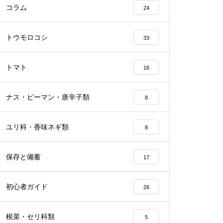
コラム
24
トウモロコシ
33
トマト
16
ナス・ピーマン・唐辛子類
8
ユリ科・香味ネギ類
8
保存と備蓄
17
初心者ガイド
26
根菜・セリ科類
5