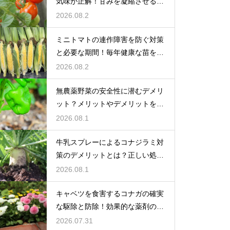
気味が正解！甘みを凝縮させる管
理法
2026.08.2
ミニトマトの連作障害を防ぐ対策
と必要な期間！毎年健康な苗を育
てる
2026.08.2
無農薬野菜の安全性に潜むデメリ
ット？メリットやデメリットを徹
底的に検証
2026.08.1
牛乳スプレーによるコナジラミ対
策のデメリットとは？正しい処理
で防ぐ
2026.08.1
キャベツを食害するコナガの確実
な駆除と防除！効果的な薬剤の選
び方
2026.07.31