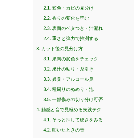
2.1.
変色・カビの見分け
2.2.
香りの変化を読む
2.3.
表面のベタつき・汁漏れ
2.4.
重さと弾力で推測する
3.
カット後の見分け方
3.1.
果肉の変色をチェック
3.2.
果汁の粘り・糸引き
3.3.
異臭・アルコール臭
3.4.
種周りのぬめり・泡
3.5.
一部傷みの切り分け可否
4.
触感と音で見極める実践テク
4.1.
そっと押して硬さをみる
4.2.
叩いたときの音