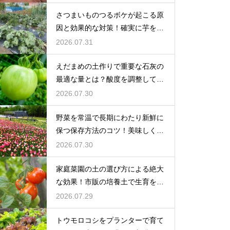
さつまいものつるボケが起こる原
因と効果的な対策！確実に芋を肥
大化
2026.07.31
えだまめの土作りで重要な石灰の
最適な量とは？酸度を調整して生
育を促す
2026.07.30
野菜を常温で長期にわたり新鮮に
保つ保存方法のコツ！美味しく食
べ切る
2026.07.30
家庭菜園の土の選び方による絶大
な効果！市販の培養土で生育を劇
的に改善
2026.07.29
トウモロコシをプランターで育て