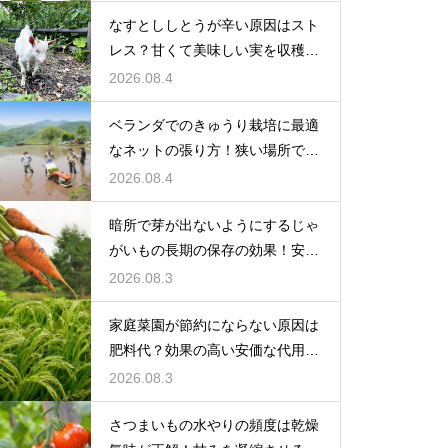
なすとししとうが辛い原因はスト
レス？甘くて美味しい実を収穫す
る
2026.08.4
ベランダでのきゅうり栽培に最適
なネットの張り方！狭い場所でも
大収穫
2026.08.4
暗所で芽が出ないようにするじゃ
がいもの長期の保存の効果！安全
に食べ切る
2026.08.3
家庭菜園が節約にならない原因は
肥料代？効果の高い安価な代用品
を活用する
2026.08.3
さつまいもの水やりの頻度は乾燥