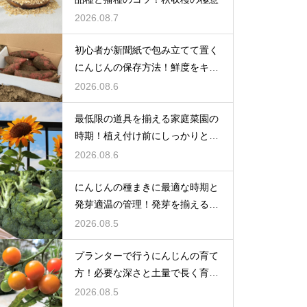
2026.08.7
初心者が新聞紙で包み立てて置く
にんじんの保存方法！鮮度をキー
プする
2026.08.6
最低限の道具を揃える家庭菜園の
時期！植え付け前にしっかりと準
備をする
2026.08.6
にんじんの種まきに最適な時期と
発芽適温の管理！発芽を揃えるコ
ツ
2026.08.5
プランターで行うにんじんの育て
方！必要な深さと土量で長く育て
る
2026.08.5