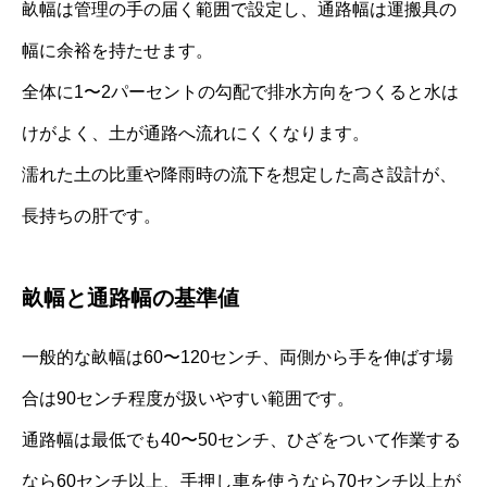
畝幅は管理の手の届く範囲で設定し、通路幅は運搬具の
幅に余裕を持たせます。
全体に1〜2パーセントの勾配で排水方向をつくると水は
けがよく、土が通路へ流れにくくなります。
濡れた土の比重や降雨時の流下を想定した高さ設計が、
長持ちの肝です。
畝幅と通路幅の基準値
一般的な畝幅は60〜120センチ、両側から手を伸ばす場
合は90センチ程度が扱いやすい範囲です。
通路幅は最低でも40〜50センチ、ひざをついて作業する
なら60センチ以上、手押し車を使うなら70センチ以上が