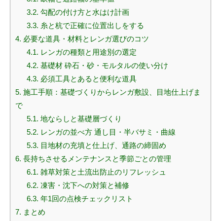
3.2.
勾配の付け方と水はけ計画
3.3.
糸と杭で正確に位置出しをする
4.
必要な道具・材料とレンガ選びのコツ
4.1.
レンガの種類と用途別の選定
4.2.
基礎材 砕石・砂・モルタルの使い分け
4.3.
必須工具とあると便利な道具
5.
施工手順：基礎づくりからレンガ敷設、目地仕上げま
で
5.1.
地ならしと基礎層づくり
5.2.
レンガの並べ方 通し目・半バサミ・曲線
5.3.
目地材の充填と仕上げ、通路の締固め
6.
長持ちさせるメンテナンスと季節ごとの管理
6.1.
雑草対策と土流出防止のリフレッシュ
6.2.
凍害・沈下への対策と補修
6.3.
年1回の点検チェックリスト
7.
まとめ