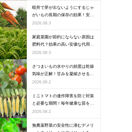
暗所で芽が出ないようにするじゃ
がいもの長期の保存の効果！安全
に食べ切る
2026.08.3
家庭菜園が節約にならない原因は
肥料代？効果の高い安価な代用品
を活用する
2026.08.3
さつまいもの水やりの頻度は乾燥
気味が正解！甘みを凝縮させる管
理法
2026.08.2
ミニトマトの連作障害を防ぐ対策
と必要な期間！毎年健康な苗を育
てる
2026.08.2
無農薬野菜の安全性に潜むデメリ