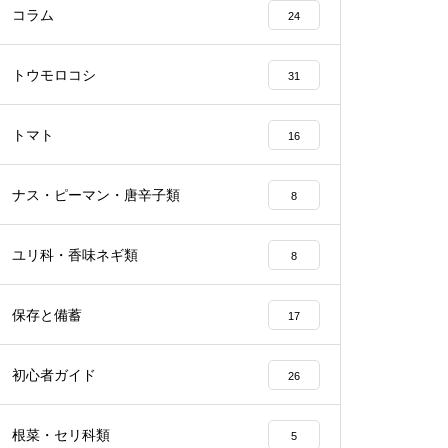
コラム
24
トウモロコシ
31
トマト
16
ナス・ピーマン・唐辛子類
8
ユリ科・香味ネギ類
8
保存と備蓄
17
初心者ガイド
26
根菜・セリ科類
5