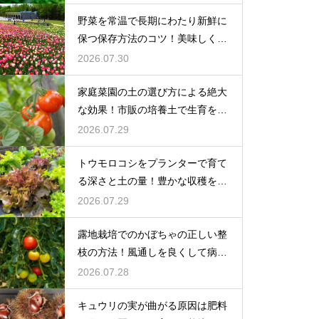
野菜を常温で長期にわたり新鮮に
保つ保存方法のコツ！美味しく食
べ切る
2026.07.30
家庭菜園の土の選び方による絶大
な効果！市販の培養土で生育を劇
的に改善
2026.07.29
トウモロコシをプランターで育て
る深さと土の量！豊かな収穫を目
指す
2026.07.29
露地栽培でのかぼちゃの正しい整
枝の方法！風通しを良くして病気
を予防
2026.07.28
キュウリの実が曲がる原因は肥料