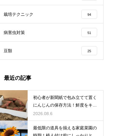
栽培テクニック
94
病害虫対策
51
豆類
25
最近の記事
初心者が新聞紙で包み立てて置く
にんじんの保存方法！鮮度をキー
プする
2026.08.6
最低限の道具を揃える家庭菜園の
時期！植え付け前にしっかりと準