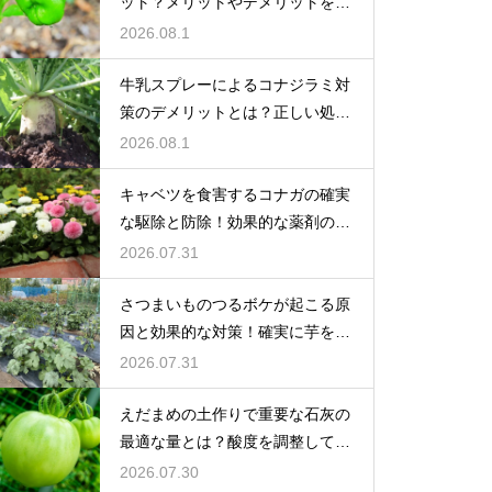
ット？メリットやデメリットを徹
底的に検証
2026.08.1
牛乳スプレーによるコナジラミ対
策のデメリットとは？正しい処理
で防ぐ
2026.08.1
キャベツを食害するコナガの確実
な駆除と防除！効果的な薬剤の選
び方
2026.07.31
さつまいものつるボケが起こる原
因と効果的な対策！確実に芋を肥
大化
2026.07.31
えだまめの土作りで重要な石灰の
最適な量とは？酸度を調整して生
育を促す
2026.07.30