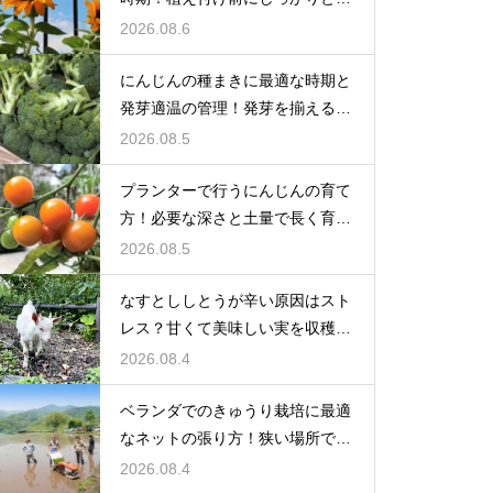
備をする
2026.08.6
にんじんの種まきに最適な時期と
発芽適温の管理！発芽を揃えるコ
ツ
2026.08.5
プランターで行うにんじんの育て
方！必要な深さと土量で長く育て
る
2026.08.5
なすとししとうが辛い原因はスト
レス？甘くて美味しい実を収穫す
る
2026.08.4
ベランダでのきゅうり栽培に最適
なネットの張り方！狭い場所でも
大収穫
2026.08.4